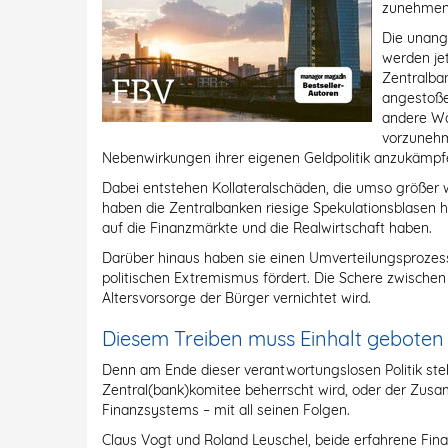
zunehmend
Die unang
werden jet
Zentralban
angestoße
andere Wah
vorzuneh
Nebenwirkungen ihrer eigenen Geldpolitik anzukämpf
Dabei entstehen Kollateralschäden, die umso größer we
haben die Zentralbanken riesige Spekulationsblasen 
auf die Finanzmärkte und die Realwirtschaft haben.
Darüber hinaus haben sie einen Umverteilungsprozess
politischen Extremismus fördert. Die Schere zwische
Altersvorsorge der Bürger vernichtet wird.
Diesem Treiben muss Einhalt gebote
Denn am Ende dieser verantwortungslosen Politik steh
Zentral(bank)komitee beherrscht wird, oder der Z
Finanzsystems – mit all seinen Folgen.
Claus Vogt und Roland Leuschel, beide erfahrene Fina