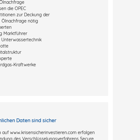
Ölnachfrage
sen die OPEC
titionen zur Deckung der
 Ölnachfrage nötig
perten
g Marktführer
r Unterwassertechnik
otte
talstruktur
xperte
Erdgas-Kraftwerke
nlichen Daten sind sicher
 auf www.krisensicherinvestieren.com erfolgen
ndung des Verschlüsselungsverfahrens Secure