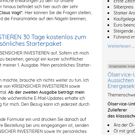
liche Erklärungen zu den für unsere
Erste Zeic
 hinaus befindet sich hier auch der sehr
Silberpreis
Claus Vogt"
. Hier können Sie die Fragen stellen,
Starker An
 die Finanzmärkte auf den Nägeln brennen,
Kaufgeleg
Euro beend
Steigende 
STIEREN 30 Tage kostenlos zum
Führend im
rsönliches Starterpaket
Weiterlesen …
RISENSICHER INVESTIEREN auf. Sofern ich mich
 beziehen, genügt ein kurzer schriftlicher
t meiner 1. Ausgabe. Mein persönliches Starter-
Krisensicher In
Ölservice-
Aussichten 
öchte, brauche ich nichts weiter zu tun. Ich
Energiesek
abe von KRISENSICHER INVESTIEREN sowie
tal.
Ab der zweiten Ausgabe beträgt mein
Themenschwer
de wöchentliche E-Mail-Updates erhalte ich
Ölservice-Unt
 für mich. Den Bezug kann ich jederzeit durch
Zulieferer
des klassisch
ende Formular ein und drücken Sie danach auf
Ära der Öl
Ihre Bestellung bei uns eingegangen ist, senden
Öl mit gro
NSICHER INVESTIEREN sowie Ihr persönliches