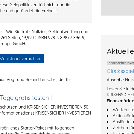
e Geldpolitik zerstört nicht nur die
ie und gefährdet die Freiheit."
 - Wie Sie trotz Nullzins, Geldentwertung und
261 Seiten, 19,99 €, ISBN 978-3-89879-896-9,
sgruppe GmbH.
Aktuell
Wohlstandsvernichter
Krisensicher Inv
Glücksspie
us Vogt und Roland Leuschel, der Ihr
Ausgabe Nr. 
Lesen Sie in 
KRISENSICHER
ge gratis testen !
Finanzmärkt
g schützen und KRISENSICHER INVESTIEREN 30
Wetten sta
eninformationsdienst KRISENSICHER INVESTIEREN
Aktienkäuf
Ausländer 
Zeichen fü
rsönliches Starter-Paket mit folgenden
Riskante V