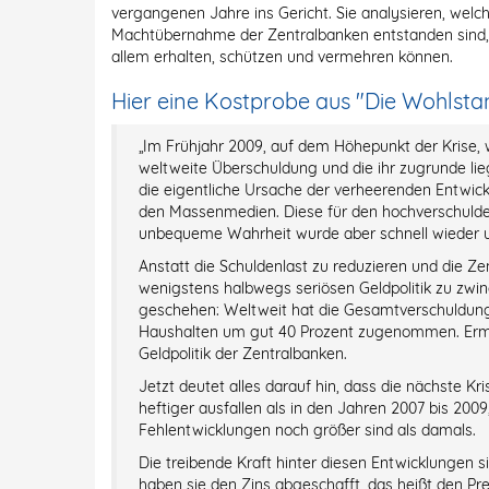
vergangenen Jahre ins Gericht. Sie analysieren, welc
Machtübernahme der Zentralbanken entstanden sind, 
allem erhalten, schützen und vermehren können.
Hier eine Kostprobe aus "Die Wohlsta
„Im Frühjahr 2009, auf dem Höhepunkt der Krise, w
weltweite Überschuldung und die ihr zugrunde lie
die eigentliche Ursache der verheerenden Entwi
den Massenmedien. Diese für den hochverschulde
unbequeme Wahrheit wurde aber schnell wieder u
Anstatt die Schuldenlast zu reduzieren und die Ze
wenigstens halbwegs seriösen Geldpolitik zu zwin
geschehen: Weltweit hat die Gesamtverschuldung 
Haushalten um gut 40 Prozent zugenommen. Ermög
Geldpolitik der Zentralbanken.
Jetzt deutet alles darauf hin, dass die nächste Kr
heftiger ausfallen als in den Jahren 2007 bis 200
Fehlentwicklungen noch größer sind als damals.
Die treibende Kraft hinter diesen Entwicklungen sin
haben sie den Zins abgeschafft, das heißt den Pre