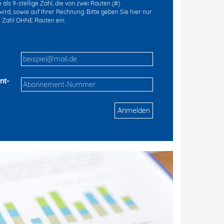
als 9-stellige Zahl, die von zwei Rauten (#)
ird, sowie auf Ihrer Rechnung. Bitte geben Sie hier nur
ge Zahl OHNE Rauten ein.
nt-
Anmelden