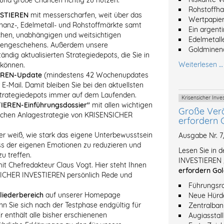
und große Chancen richtig zu nutzen:
Rohstoffh
ESTIEREN
mit messerscharfen, weit über das
Wertpapier
anz-, Edelmetall- und Rohstoffmärkte samt
Ein argent
ischen, unabhängigen und weitsichtigen
Edelmetalle
rsengeschehens. Außerdem unsere
Goldminena
dig aktualisierten Strategiedepots, die Sie in
Weiterlesen …
 können.
EREN-Update
(mindestens 42 Wochenupdates
 E-Mail. Damit bleiben Sie bei den aktuellsten
Strategiedepots immer auf dem Laufenden.
Krisensicher Inv
IEREN-Einführungsdossier"
mit allen wichtigen
Große Ver
eichen Anlagestrategie von KRISENSICHER
erfordern 
er weiß, wie stark das eigene Unterbewusstsein
Ausgabe Nr. 
luss der eigenen Emotionen zu reduzieren und
Lesen Sie in 
u treffen.
INVESTIEREN 
it Chefredakteur Claus Vogt. Hier steht Ihnen
erfordern Gol
NSICHER INVESTIEREN persönlich Rede und
Führungsro
liederbereich
auf unserer Homepage
Neue Hürde
nn Sie sich nach der Testphase endgültig für
Zentralban
enthält alle bisher erschienenen
Augiasstal