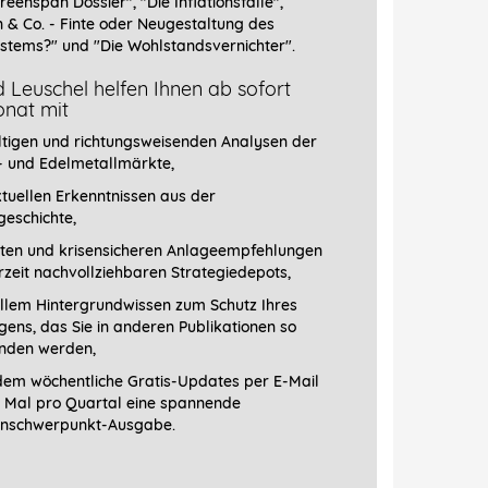
reenspan Dossier", "
Die Inflationsfalle",
n & Co. - Finte oder Neugestaltung des
stems?" und "Die Wohlstandsvernichter".
 Leuschel helfen Ihnen ab sofort
nat mit
ltigen und richtungsweisenden Analysen der
- und Edelmetallmärkte,
tuellen Erkenntnissen aus der
geschichte,
ten und krisensicheren Anlageempfehlungen
erzeit nachvollziehbaren Strategiedepots,
llem Hintergrundwissen zum Schutz Ihres
ens, das Sie in anderen Publikationen so
finden werden,
em wöchentliche Gratis-Updates per E-Mail
1 Mal pro Quartal eine spannende
schwerpunkt-­Ausgabe.