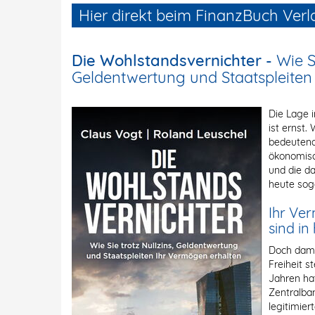
Hier direkt beim FinanzBuch Verl
Die Wohlstandsvernichter -
Wie S
Geldentwertung und Staatspleiten
Die Lage 
ist ernst.
bedeutend
ökonomisc
und die d
heute sog
Ihr Ve
sind in
Doch dami
Freiheit 
Jahren ha
Zentralba
legitimier