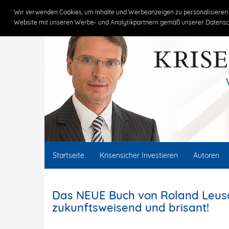
Claus Vogt
Wir verwenden Cookies, um Inhalte und Werbeanzeigen zu personalisieren 
Website mit unseren Werbe- und Analytikpartnern gemäß unserer Datensc
Startseite
Krisensicher Investieren
Autoren
Das NEUE Buch von Roland Leusch
zukunftsweisend und brisant!