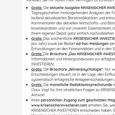
Vorteilen, die mir helfen mein Vermögen zu schützen 
Gratis:
Die
aktuelle Ausgabe KRISENSICHER INV
Tagesgeschehen hinausgehenden Analysen der Fin
laufend aktualisierten Börsenindikatoren und krit
Kommentaren des aktuellen Wirtschafts- und Bö
krisenerprobten und von unserem Expertenteam stän
Ihrem eigenen Depot ganz einfach nachvollziehen
Gratis:
Das wöchentliche
KRISENSICHER INVESTI
pro Jahr) sowie bei Bedarf
Ad-hoc-Meldungen
per
Entwicklungen an den Finanzmärkten und in den 
Gratis:
Die
Broschüre „Das KRISENSICHER INVEST
Informationen und Hintergrundwissen zur erfolgr
INVESTIEREN.
Gratis:
Die
Broschüre „Börsenpsychologie"
: Nur w
Entscheidungen steuert, ist in der Lage, den Einf
systematisch erfolgreiche Anlageentscheidungen z
Gratis:
Die
monatliche Redaktionssprechstunde
m
Claus Vogt für Ihre inhaltlichen Fragen zu KRISE
Antwort.
Ihren
persönlichen Zugang zum geschützten Mitg
www.krisensicherinvestieren.com
erhalten Sie, we
KRISENSICHER INVESTIEREN entschieden haben. Er 