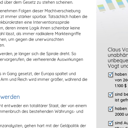
 über dem Gesetz zu stehen scheinen.
enehmen Folgen dieser Machtverschiebung
zt immer stärker spürbar. Tatsächlich haben die
kbürokraten eine Interventionsspirale
n, deren innere Logik ihnen scheinbar keine
l lässt, als immer radikalere Markteingriffe
men, um gegen die unerwünschten
en.
Claus Vo
rden, je länger sich die Spirale dreht. So
unabhäng
hervorgerufen, die verheerende Auswirkungen
unbeque
Vogt un
 in Gang gesetzt, der Europa spaltet und
haben 
n Arm und Reich wird immer größer, während die
von 26
1.100 $
sind b
n werden
ist gef
t entweder ein totalitärer Staat, der von einem
haben 
usammenbruch des bestehenden Währungs- und
2000 u
sind Au
nzanalysten, gehen hart mit der Geldpolitik der