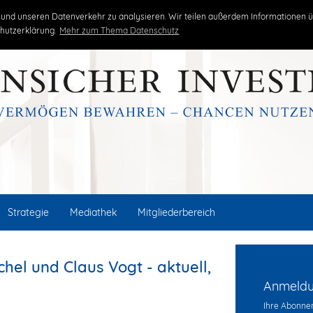
kritisch
unabhängig
erfolgreich
und unseren Datenverkehr zu analysieren. Wir teilen außerdem Informationen ü
hutzerklärung.
Mehr zum Thema Datenschutz
Strategie
Mediathek
Mitgliederbereich
el und Claus Vogt - aktuell,
Anmeldun
Ihre Abonnem