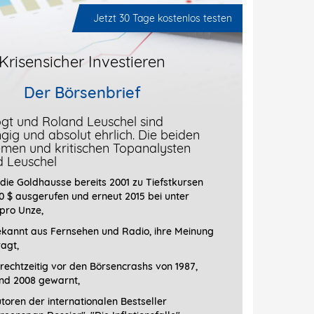
Jetzt 30 Tage kostenlos testen
Krisensicher Investieren
Der Börsenbrief
gt und Roland Leuschel sind
ig und absolut ehrlich. Die beiden
men und kritischen Topanalysten
d Leuschel
die Goldhausse bereits 2001 zu Tiefstkursen
0 $ ausgerufen und erneut 2015 bei unter
 pro Unze,
ekannt aus Fernsehen und Radio, ihre Meinung
ragt
,
rechtzeitig vor den Börsencrashs von 1987,
nd 2008 gewarnt,
toren der internationalen Bestseller