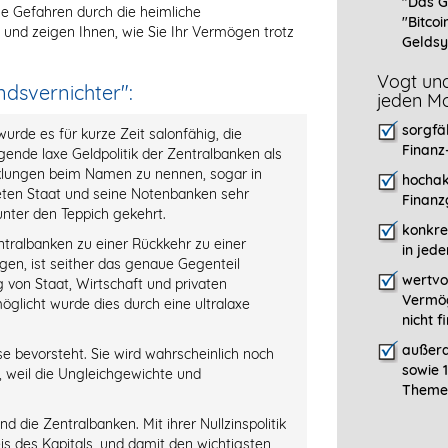
"Das G
he Gefahren durch die heimliche
"Bitcoi
und zeigen Ihnen, wie Sie Ihr Vermögen trotz
Geldsy
Vogt und
ndsvernichter":
jeden Mo
sorgfä
urde es für kurze Zeit salonfähig, die
Finanz
gende laxe Geldpolitik der Zentralbanken als
cklungen beim Namen zu nennen, sogar in
hochak
ten Staat und seine Notenbanken sehr
Finanz
nter den Teppich gekehrt.
konkre
ntralbanken zu einer Rückkehr zu einer
in jed
gen, ist seither das genaue Gegenteil
wertvo
von Staat, Wirtschaft und privaten
Vermög
licht wurde dies durch eine ultralaxe
nicht 
außerd
ise bevorsteht. Sie wird wahrscheinlich noch
sowie 
9, weil die Ungleichgewichte und
Themen
d die Zentralbanken. Mit ihrer Nullzinspolitik
is des Kapitals, und damit den wichtigsten