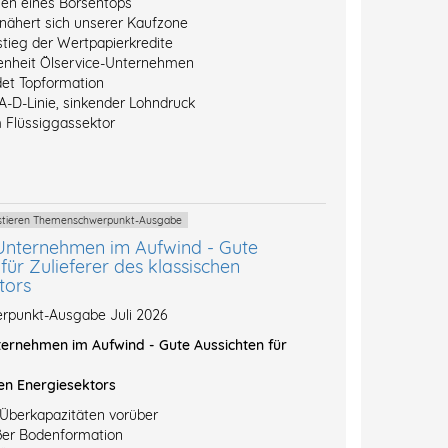
hen eines Börsentops
 nähert sich unserer Kaufzone
stieg der Wertpapierkredite
enheit Ölservice-Unternehmen
et Topformation
A-D-Linie, sinkender Lohndruck
 Flüssiggassektor
vestieren Themenschwerpunkt-Ausgabe
Unternehmen im Aufwind - Gute
für Zulieferer des klassischen
tors
punkt-Ausgabe Juli 2026
ernehmen im Aufwind - Gute Aussichten für
en Energiesektors
-Überkapazitäten vorüber
ßer Bodenformation