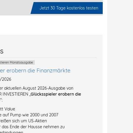
Jetzt 30 Tage kostenlos testen
es
estieren Monatsausgabe
ler erobern die Finanzmärkte
8/2026
der aktuellen August 2026-Ausgabe von
 INVESTIEREN „
Glücksspieler erobern die
e
“:
tt Value
e auf Pump wie 2000 und 2007
reißen sich um US-Aktien
r das Ende der Hausse nehmen zu
erbindungen