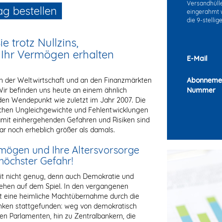
Versandhülle 
ag bestellen
eingerahmt w
die 9-stelli
ie trotz Nullzins,
 Ihr Vermögen erhalten
E-Mail
in der Weltwirtschaft und an den Finanzmärkten
Abonneme
 Wir befinden uns heute an einem ähnlich
Nummer
en Wendepunkt wie zuletzt im Jahr 2007. Die
hen Ungleichgewichte und Fehlentwicklungen
amit einhergehenden Gefahren und Risiken sind
ar noch erheblich größer als damals.
rmögen und Ihre Altersvorsorge
 höchster Gefahr!
t nicht genug, denn auch Demokratie und
stehen auf dem Spiel. In den vergangenen
t eine heimliche Machtübernahme durch die
nken stattgefunden: weg von demokratisch
ten Parlamenten, hin zu Zentralbankern, die