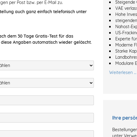
Steigende 
gen per Post bzw. per E-Mail zu.
VAE verlas
tellung auch ganz einfach telefonisch unter
Hohe Inves
steigenden
Nahost-Ex
US-Frackin
ach dem 30 Tage Gratis-Test für das
Experte fü
 diese Angaben automatisch wieder gelöscht.
Moderne Fl
Starke Kapi
Landbohre
Modulare 
Weiterlesen …
Ihre persö
Bestellungen
unter Verwe