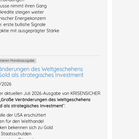
ausse nimmt ihren Gang
kredite steigen weiter
inischer Energiekonzern
: erste bullishe Signale
ktie mit ausgeprägter Stärke
estieren Monatsausgabe
änderungen des Weltgeschehens
Gold als strategisches Investment
7/2026
der aktuellen Juli 2026-Ausgabe von KRISENSICHER
„
Große Veränderungen des Weltgeschehens
d als strategisches Investment
“:
lle der USA erschüttert
n für den Welthandel
ken bekennen sich zu Gold
l Staatsschulden