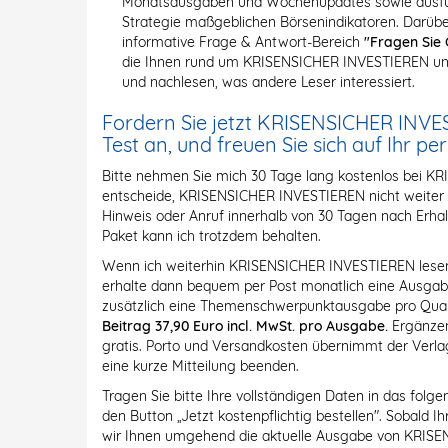
Monatsausgaben und Wochenupdates sowie ausführ
Strategie maßgeblichen Börsenindikatoren. Darüber
informative Frage & Antwort-Bereich
"Fragen Sie 
die Ihnen rund um KRISENSICHER INVESTIEREN und
und nachlesen, was andere Leser interessiert.
Fordern Sie jetzt KRISENSICHER INVE
Test an, und freuen Sie sich auf Ihr pe
Bitte nehmen Sie mich 30 Tage lang kostenlos bei K
entscheide, KRISENSICHER INVESTIEREN nicht weiter zu
Hinweis oder Anruf innerhalb von 30 Tagen nach Erhal
Paket kann ich trotzdem behalten.
Wenn ich weiterhin KRISENSICHER INVESTIEREN lesen m
erhalte dann bequem per Post monatlich eine Ausg
zusätzlich eine Themenschwerpunktausgabe pro Quar
Beitrag 37,90 Euro incl. MwSt. pro Ausgabe.
Ergänzen
gratis. Porto und Versandkosten übernimmt der Verlag
eine kurze Mitteilung beenden.
Tragen Sie bitte Ihre vollständigen Daten in das folg
den Button „Jetzt kostenpflichtig bestellen". Sobald 
wir Ihnen umgehend die aktuelle Ausgabe von KRISE