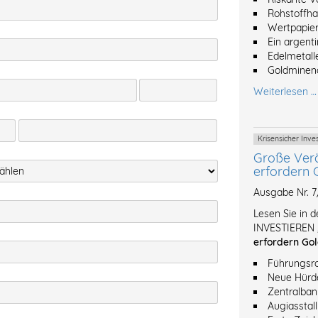
Rohstoffh
Wertpapier
Ein argent
Edelmetalle
Goldminena
Weiterlesen …
Krisensicher Inv
Große Ver
erfordern 
Ausgabe Nr. 
Lesen Sie in 
INVESTIEREN 
erfordern Gol
Führungsro
Neue Hürde
Zentralban
Augiasstal