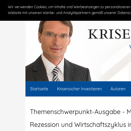
Claus Vogt
Wir verwenden Cookies, um Inhalte und Werbeanzeigen zu personalisieren 
Website mit unseren Werbe- und Analytikpartnern gemäß unserer Datensc
Startseite
Krisensicher Investieren
Autoren
Themenschwerpunkt-Ausgabe - M
Rezession und Wirtschaftszyklus i