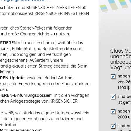
g schützen und KRISENSICHER INVESTIEREN 30
eninformationsdienst KRISENSICHER INVESTIEREN
rsönliches Starter-Paket mit folgenden
und große Chancen richtig zu nutzen:
ESTIEREN
mit messerscharfen, weit über das
anz-, Edelmetall- und Rohstoffmärkte samt
Claus Vo
ischen, unabhängigen und weitsichtigen
unabhäng
rsengeschehens. Außerdem unsere
unbeque
dig aktualisierten Strategiedepots, die Sie in
Vogt un
 können.
haben 
EREN-Update
sowie bei Bedarf
Ad-hoc-
von 26
 aktuellsten Entwicklungen an den Finanzmärkten
1.100 $
den.
IEREN-Einführungsdossier"
mit allen wichtigen
sind b
eichen Anlagestrategie von KRISENSICHER
ist gef
haben 
er weiß, wie stark das eigene Unterbewusstsein
2000 u
luss der eigenen Emotionen zu reduzieren und
u treffen.
sind Au
Mitgliederbereich auf