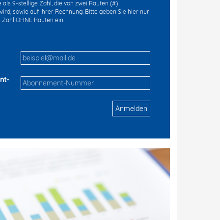
als 9-stellige Zahl, die von zwei Rauten (#)
ird, sowie auf Ihrer Rechnung. Bitte geben Sie hier nur
ge Zahl OHNE Rauten ein.
nt-
Anmelden