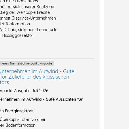
hen eines Börsentops
 nähert sich unserer Kaufzone
stieg der Wertpapierkredite
enheit Ölservice-Unternehmen
et Topformation
A-D-Linie, sinkender Lohndruck
 Flüssiggassektor
vestieren Themenschwerpunkt-Ausgabe
Unternehmen im Aufwind - Gute
für Zulieferer des klassischen
tors
punkt-Ausgabe Juli 2026
ernehmen im Aufwind - Gute Aussichten für
en Energiesektors
-Überkapazitäten vorüber
ßer Bodenformation