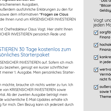
"Das G
r erschienenen Ausgaben,
"Bitcoi
ßerdem ausführliche Erklärungen zu den für
Geldsy
 sowie dem informativen
"Fragen sie Claus
en, die Ihnen rund um KRISENSICHER INVESTIEREN
Vogt und
jeden Mo
it Chefredakteur Claus Vogt. Hier steht Ihnen
sorgfä
NSICHER INVESTIEREN persönlich Rede und
Finanz
hochak
STIEREN 30 Tage kostenlos zum
Finanz
rsönliches Starterpaket
konkre
in jed
RISENSICHER INVESTIEREN auf. Sofern ich mich
 beziehen, genügt ein kurzer schriftlicher
wertvo
t meiner 1. Ausgabe. Mein persönliches Starter-
Vermög
nicht 
öchte, brauche ich nichts weiter zu tun. Ich
außerd
abe von KRISENSICHER INVESTIEREN sowie
sowie 
tal. Ab der zweiten Ausgabe beträgt mein
Themen
de wöchentliche E-Mail-Updates erhalte ich
 für mich. Den Bezug kann ich jederzeit durch