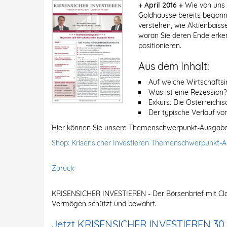
+ April 2016 +
Wie von uns p
Goldhausse bereits begonnen
verstehen, wie Aktienbais
woran Sie deren Ende erken
positionieren.
Aus dem Inhalt:
Auf welche Wirtschafts
Was ist eine Rezession?
Exkurs: Die Österreichi
Der typische Verlauf v
Hier können Sie unsere Themenschwerpunkt-Ausgaben
Shop: Krisensicher Investieren Themenschwerpunkt-
Zurück
KRISENSICHER INVESTIEREN - Der Börsenbrief mit Cla
Vermögen schützt und bewahrt.
Jetzt KRISENSICHER INVESTIEREN 30 Ta