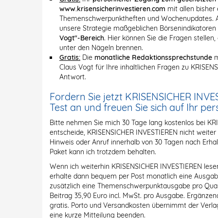
www.krisensicherinvestieren.com
mit allen bishe
Themenschwerpunktheften und Wochenupdates. Au
unsere Strategie maßgeblichen Börsenindikatoren
Vogt"-Bereich
. Hier können Sie die Fragen stell
unter den Nägeln brennen.
Gratis:
Die
monatliche Redaktionssprechstunde
m
Claus Vogt für Ihre inhaltlichen Fragen zu KRISE
Antwort.
Fordern Sie jetzt KRISENSICHER INVE
Test an und freuen Sie sich auf Ihr pe
Bitte nehmen Sie mich 30 Tage lang kostenlos bei K
entscheide, KRISENSICHER INVESTIEREN nicht weiter zu
Hinweis oder Anruf innerhalb von 30 Tagen nach Erhal
Paket kann ich trotzdem behalten.
Wenn ich weiterhin KRISENSICHER INVESTIEREN lesen m
erhalte dann bequem per Post monatlich eine Ausg
zusätzlich eine Themenschwerpunktausgabe pro Quar
Beitrag 35,90 Euro incl. MwSt. pro Ausgabe. Ergänzen
gratis. Porto und Versandkosten übernimmt der Verlag
eine kurze Mitteilung beenden.