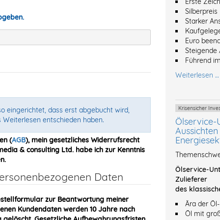
Erste Zeic
Silberpreis
abgeben.
Starker An
Kaufgeleg
Euro beend
Steigende 
Führend im
Weiterlesen …
Krisensicher In
o eingerichtet, dass erst abgebucht wird,
s Weiterlesen entschieden haben.
Ölservice-
Aussichten 
Energiesek
en (
AGB
), mein gesetzliches Widerrufsrecht
dia & consulting Ltd. habe ich zur Kenntnis
Themenschwer
n.
Ölservice-Unt
 personenbezogenen Daten
Zulieferer
des klassisch
stellformular zur Beantwortung meiner
Ära der Öl
obenen Kundendaten werden 10 Jahre nach
Öl mit gro
gelöscht. Gesetzliche Aufbewahrungsfristen