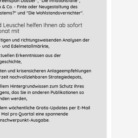
reenspan Dossier", "
Die Inflationsfalle",
n & Co. - Finte oder Neugestaltung des
stems?" und "Die Wohlstandsvernichter".
 Leuschel helfen Ihnen ab sofort
nat mit
ltigen und richtungsweisenden Analysen der
- und Edelmetallmärkte,
tuellen Erkenntnissen aus der
geschichte,
ten und krisensicheren Anlageempfehlungen
erzeit nachvollziehbaren Strategiedepots,
llem Hintergrundwissen zum Schutz Ihres
ens, das Sie in anderen Publikationen so
finden werden,
em wöchentliche Gratis-Updates per E-Mail
1 Mal pro Quartal eine spannende
schwerpunkt-­Ausgabe.