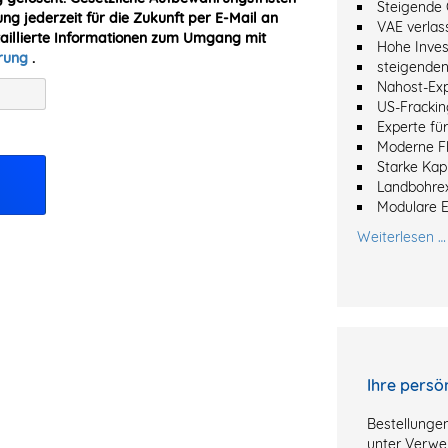
Steigende 
ung jederzeit für die Zukunft per E-Mail an
VAE verlas
taillierte Informationen zum Umgang mit
Hohe Inves
ärung
.
steigenden
Nahost-Ex
US-Frackin
Experte fü
Moderne Fl
Starke Kapi
Landbohre
Modulare 
Weiterlesen …
Ihre persö
Bestellungen
unter Verwe