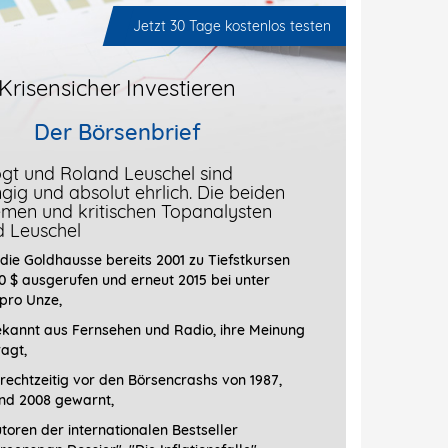
Jetzt 30 Tage kostenlos testen
Krisensicher Investieren
Der Börsenbrief
gt und Roland Leuschel sind
ig und absolut ehrlich. Die beiden
men und kritischen Topanalysten
d Leuschel
die Goldhausse bereits 2001 zu Tiefstkursen
0 $ ausgerufen und erneut 2015 bei unter
 pro Unze,
ekannt aus Fernsehen und Radio, ihre Meinung
ragt
,
rechtzeitig vor den Börsencrashs von 1987,
nd 2008 gewarnt,
toren der internationalen Bestseller