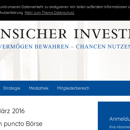
kritisch
unabhängig
erfolgreich
und unseren Datenverkehr zu analysieren. Wir teilen außerdem Informationen ü
hutzerklärung.
Mehr zum Thema Datenschutz
Strategie
Mediathek
Mitgliederbereich
ärz 2016
Anmeldun
n puncto Börse
Ihre Abonnem