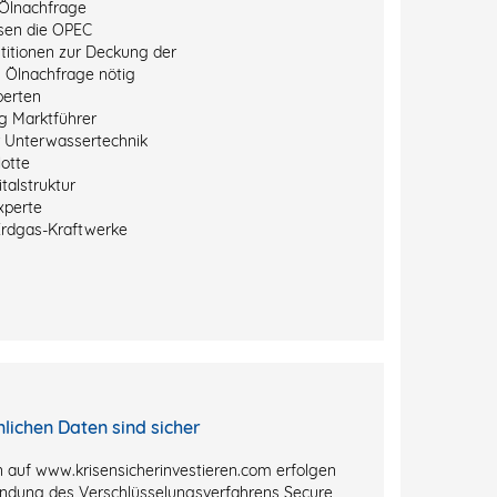
Ölnachfrage
sen die OPEC
titionen zur Deckung der
 Ölnachfrage nötig
perten
g Marktführer
r Unterwassertechnik
otte
talstruktur
xperte
Erdgas-Kraftwerke
nlichen Daten sind sicher
 auf www.krisensicherinvestieren.com erfolgen
ndung des Verschlüsselungsverfahrens Secure