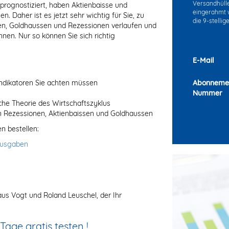
Versandhülle 
rognostiziert, haben Aktienbaisse und
eingerahmt w
. Daher ist es jetzt sehr wichtig für Sie, zu
die 9-stelli
sen, Goldhaussen und Rezessionen verlaufen und
nen. Nur so können Sie sich richtig
E-Mail
indikatoren Sie achten müssen
Abonneme
Nummer
sche Theorie des Wirtschaftszyklus
on Rezessionen, Aktienbaissen und Goldhaussen
 bestellen:
Ausgaben
us Vogt und Roland Leuschel, der Ihr
ge gratis testen !