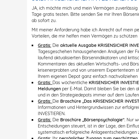
JA, ich möchte mich und mein Vermögen zuverlässi
Tage gratis testen. Bitte senden Sie mir Ihren Börs
ab sofort zu.
Mit meiner Anforderung habe ich Anrecht auf mein pe
Vorteilen, die mir helfen mein Vermögen zu schützen 
Gratis:
Die
aktuelle Ausgabe KRISENSICHER INV
Tagesgeschehen hinausgehenden Analysen der Fin
laufend aktualisierten Börsenindikatoren und krit
Kommentaren des aktuellen Wirtschafts- und Bö
krisenerprobten und von unserem Expertenteam stän
Ihrem eigenen Depot ganz einfach nachvollziehen
Gratis:
Das wöchentliche
KRISENSICHER INVESTI
Meldungen
per E-Mail. Damit bleiben Sie bei den
und in den Strategiedepots immer auf dem Laufen
Gratis:
Die
Broschüre „Das KRISENSICHER INVEST
Informationen und Hintergrundwissen zur erfolgr
INVESTIEREN.
Gratis:
Die
Broschüre „Börsenpsychologie"
: Nur w
Entscheidungen steuert, ist in der Lage, den Einf
systematisch erfolgreiche Anlageentscheidungen z
Gratis:
Ihr
persönlicher Zugang zum geschützten 