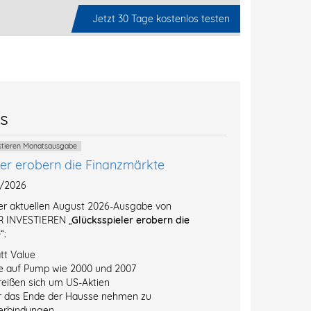
Jetzt 30 Tage kostenlos testen
es
estieren Monatsausgabe
ler erobern die Finanzmärkte
8/2026
der aktuellen August 2026-Ausgabe von
 INVESTIEREN „
Glücksspieler erobern die
e
“:
tt Value
e auf Pump wie 2000 und 2007
reißen sich um US-Aktien
r das Ende der Hausse nehmen zu
erbindungen