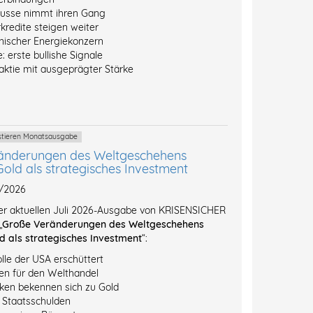
ausse nimmt ihren Gang
kredite steigen weiter
inischer Energiekonzern
: erste bullishe Signale
ktie mit ausgeprägter Stärke
estieren Monatsausgabe
änderungen des Weltgeschehens
Gold als strategisches Investment
7/2026
der aktuellen Juli 2026-Ausgabe von KRISENSICHER
„
Große Veränderungen des Weltgeschehens
d als strategisches Investment
“:
lle der USA erschüttert
n für den Welthandel
ken bekennen sich zu Gold
l Staatsschulden