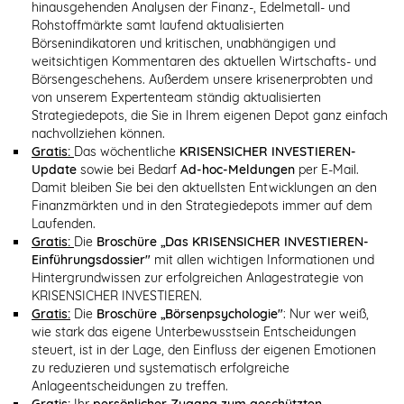
hinausgehenden Analysen der Finanz-, Edelmetall- und
Rohstoffmärkte samt laufend aktualisierten
Börsenindikatoren und kritischen, unabhängigen und
weitsichtigen Kommentaren des aktuellen Wirtschafts- und
Börsengeschehens. Außerdem unsere krisenerprobten und
von unserem Expertenteam ständig aktualisierten
Strategiedepots, die Sie in Ihrem eigenen Depot ganz einfach
nachvollziehen können.
Gratis:
Das wöchentliche
KRISENSICHER INVESTIEREN-
Update
sowie bei Bedarf
Ad-hoc-Meldungen
per E-Mail.
Damit bleiben Sie bei den aktuellsten Entwicklungen an den
Finanzmärkten und in den Strategiedepots immer auf dem
Laufenden.
Gratis:
Die
Broschüre „Das KRISENSICHER INVESTIEREN-
Einführungsdossier"
mit allen wichtigen Informationen und
Hintergrundwissen zur erfolgreichen Anlagestrategie von
KRISENSICHER INVESTIEREN.
Gratis:
Die
Broschüre „Börsenpsychologie"
: Nur wer weiß,
wie stark das eigene Unterbewusstsein Entscheidungen
steuert, ist in der Lage, den Einfluss der eigenen Emotionen
zu reduzieren und systematisch erfolgreiche
Anlageentscheidungen zu treffen.
Gratis:
Ihr
persönlicher Zugang zum geschützten