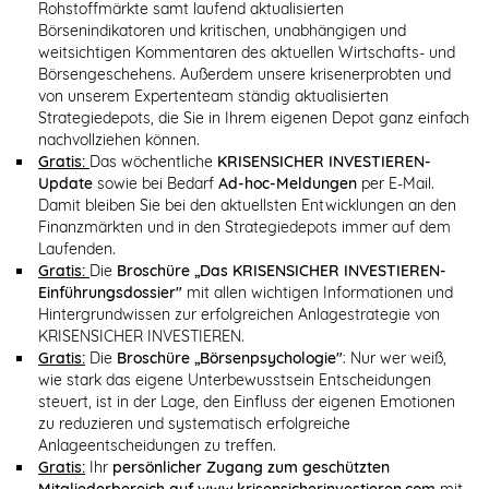
Rohstoffmärkte samt laufend aktualisierten
Börsenindikatoren und kritischen, unabhängigen und
weitsichtigen Kommentaren des aktuellen Wirtschafts- und
Börsengeschehens. Außerdem unsere krisenerprobten und
von unserem Expertenteam ständig aktualisierten
Strategiedepots, die Sie in Ihrem eigenen Depot ganz einfach
nachvollziehen können.
Gratis:
Das wöchentliche
KRISENSICHER INVESTIEREN-
Update
sowie bei Bedarf
Ad-hoc-Meldungen
per E-Mail.
Damit bleiben Sie bei den aktuellsten Entwicklungen an den
Finanzmärkten und in den Strategiedepots immer auf dem
Laufenden.
Gratis:
Die
Broschüre „Das KRISENSICHER INVESTIEREN-
Einführungsdossier"
mit allen wichtigen Informationen und
Hintergrundwissen zur erfolgreichen Anlagestrategie von
KRISENSICHER INVESTIEREN.
Gratis:
Die
Broschüre „Börsenpsychologie"
: Nur wer weiß,
wie stark das eigene Unterbewusstsein Entscheidungen
steuert, ist in der Lage, den Einfluss der eigenen Emotionen
zu reduzieren und systematisch erfolgreiche
Anlageentscheidungen zu treffen.
Gratis:
Ihr
persönlicher Zugang zum geschützten
Mitgliederbereich auf www.krisensicherinvestieren.com
mit