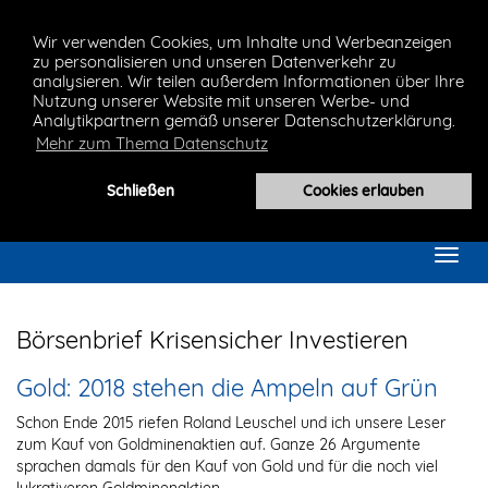
Wir verwenden Cookies, um Inhalte und Werbeanzeigen
zu personalisieren und unseren Datenverkehr zu
analysieren. Wir teilen außerdem Informationen über Ihre
Nutzung unserer Website mit unseren Werbe- und
Analytikpartnern gemäß unserer Datenschutzerklärung.
Mehr zum Thema Datenschutz
Schließen
Cookies erlauben
Toggl
navig
Börsenbrief Krisensicher Investieren
Gold: 2018 stehen die Ampeln auf Grün
Schon Ende 2015 riefen Roland Leuschel und ich unsere Leser
zum Kauf von Goldminenaktien auf. Ganze 26 Argumente
sprachen damals für den Kauf von Gold und für die noch viel