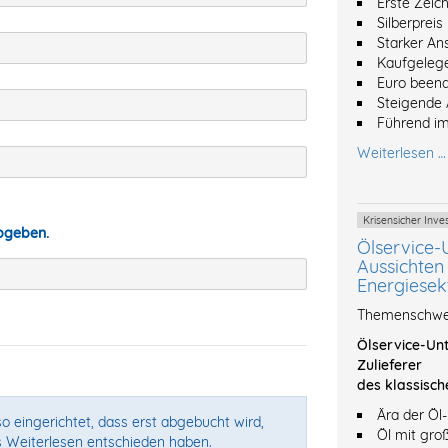
Erste Zeic
Silberpreis
Starker An
Kaufgeleg
Euro beend
Steigende 
Führend im
Weiterlesen …
Krisensicher In
abgeben.
Ölservice-
Aussichten 
Energiesek
Themenschwer
Ölservice-Unt
Zulieferer
des klassisch
Ära der Öl
o eingerichtet, dass erst abgebucht wird,
Öl mit gro
s Weiterlesen entschieden haben.