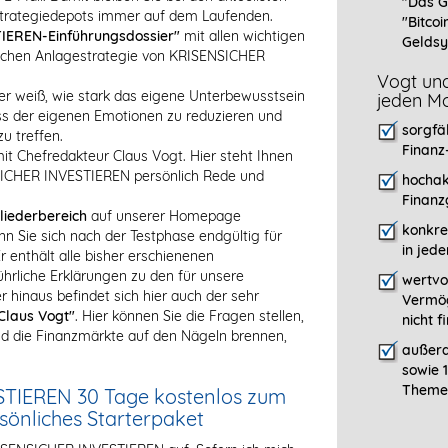
"Das G
Strategiedepots immer auf dem Laufenden.
"Bitcoi
IEREN-Einführungsdossier"
mit allen wichtigen
Geldsy
eichen Anlagestrategie von KRISENSICHER
Vogt und
er weiß, wie stark das eigene Unterbewusstsein
jeden Mo
luss der eigenen Emotionen zu reduzieren und
sorgfä
u treffen.
Finanz
it Chefredakteur Claus Vogt. Hier steht Ihnen
NSICHER INVESTIEREN persönlich Rede und
hochak
Finanz
liederbereich
auf unserer Homepage
konkre
nn Sie sich nach der Testphase endgültig für
in jed
enthält alle bisher erschienenen
liche Erklärungen zu den für unsere
wertvo
 hinaus befindet sich hier auch der sehr
Vermög
Claus Vogt"
. Hier können Sie die Fragen stellen,
nicht 
 die Finanzmärkte auf den Nägeln brennen,
außerd
sowie 
Themen
STIEREN 30 Tage kostenlos zum
rsönliches Starterpaket