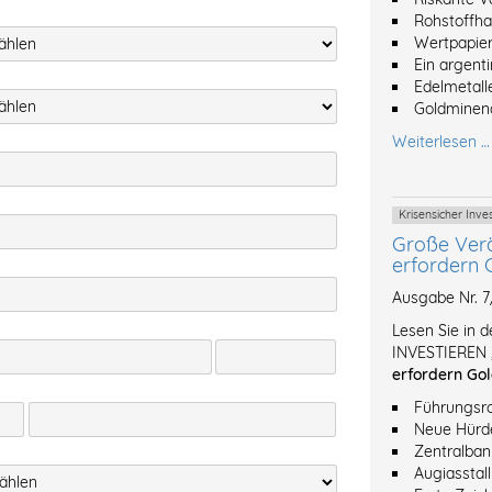
Rohstoffh
Wertpapier
Ein argent
Edelmetalle
Goldminena
Weiterlesen …
Krisensicher Inv
Große Ver
erfordern 
Ausgabe Nr. 
Lesen Sie in 
INVESTIEREN 
erfordern Gol
Führungsro
Neue Hürde
Zentralban
Augiasstal