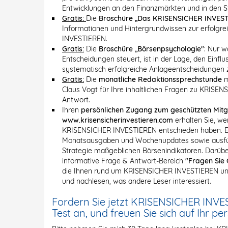
Entwicklungen an den Finanzmärkten und in den 
Gratis:
Die
Broschüre „Das KRISENSICHER INVEST
Informationen und Hintergrundwissen zur erfolgr
INVESTIEREN.
Gratis:
Die
Broschüre „Börsenpsychologie"
: Nur w
Entscheidungen steuert, ist in der Lage, den Einf
systematisch erfolgreiche Anlageentscheidungen z
Gratis:
Die
monatliche Redaktionssprechstunde
m
Claus Vogt für Ihre inhaltlichen Fragen zu KRISE
Antwort.
Ihren
persönlichen Zugang zum geschützten Mitg
www.krisensicherinvestieren.com
erhalten Sie, we
KRISENSICHER INVESTIEREN entschieden haben. Er 
Monatsausgaben und Wochenupdates sowie ausführ
Strategie maßgeblichen Börsenindikatoren. Darüber
informative Frage & Antwort-Bereich
"Fragen Sie 
die Ihnen rund um KRISENSICHER INVESTIEREN und
und nachlesen, was andere Leser interessiert.
Fordern Sie jetzt KRISENSICHER INVE
Test an, und freuen Sie sich auf Ihr pe