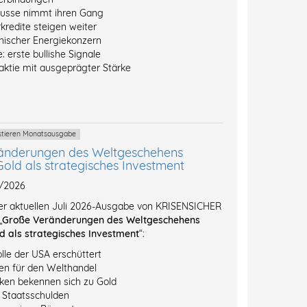
ausse nimmt ihren Gang
kredite steigen weiter
inischer Energiekonzern
: erste bullishe Signale
ktie mit ausgeprägter Stärke
estieren Monatsausgabe
änderungen des Weltgeschehens
Gold als strategisches Investment
7/2026
der aktuellen Juli 2026-Ausgabe von KRISENSICHER
„
Große Veränderungen des Weltgeschehens
d als strategisches Investment
“:
lle der USA erschüttert
n für den Welthandel
ken bekennen sich zu Gold
l Staatsschulden