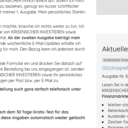
RISENSICHER INVESTIEREN auf. Sofern ich mich
 beziehen, genügt ein kurzer schriftlicher
t meiner 1. Ausgabe. Mein persönliches Starter-
öchte, brauche ich nichts weiter zu tun. Ich
abe von KRISENSICHER INVESTIEREN sowie
tal.
Ab der zweiten Ausgabe beträgt mein
de wöchentliche E-Mail-Updates erhalte ich
Aktuell
 für mich. Den Bezug kann ich jederzeit durch
Krisensicher Inv
ende Formular ein und drücken Sie danach auf
Glücksspie
Ihre Bestellung bei uns eingegangen ist, senden
NSICHER INVESTIEREN sowie Ihr persönliches
Ausgabe Nr. 
gen per Post bzw. per E-Mail zu.
Lesen Sie in 
tellung auch ganz einfach telefonisch unter
KRISENSICHER
Finanzmärkt
Wetten sta
Aktienkäuf
ach dem 30 Tage Gratis-Test für das
Ausländer 
 diese Angaben automatisch wieder gelöscht.
Zeichen fü
Riskante V