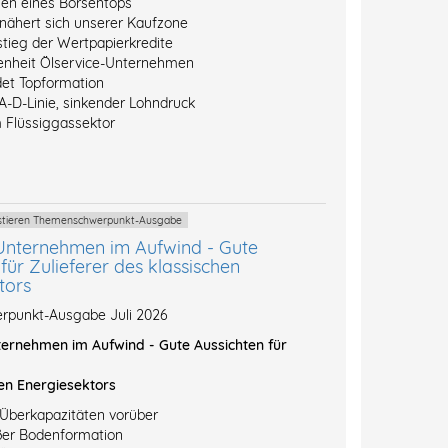
hen eines Börsentops
 nähert sich unserer Kaufzone
stieg der Wertpapierkredite
enheit Ölservice-Unternehmen
et Topformation
A-D-Linie, sinkender Lohndruck
 Flüssiggassektor
vestieren Themenschwerpunkt-Ausgabe
Unternehmen im Aufwind - Gute
für Zulieferer des klassischen
tors
punkt-Ausgabe Juli 2026
ernehmen im Aufwind - Gute Aussichten für
en Energiesektors
-Überkapazitäten vorüber
ßer Bodenformation