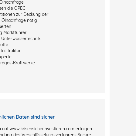
Ölnachfrage
sen die OPEC
titionen zur Deckung der
 Ölnachfrage nötig
perten
g Marktführer
r Unterwassertechnik
otte
talstruktur
xperte
Erdgas-Kraftwerke
nlichen Daten sind sicher
 auf www.krisensicherinvestieren.com erfolgen
ndung des Verschlüsselungsverfahrens Secure