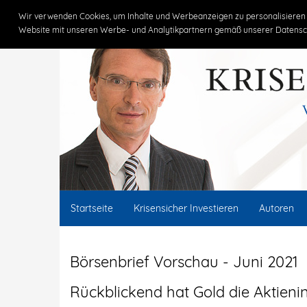
Claus Vogt
Wir verwenden Cookies, um Inhalte und Werbeanzeigen zu personalisieren 
Website mit unseren Werbe- und Analytikpartnern gemäß unserer Datensc
Startseite
Krisensicher Investieren
Autoren
Börsenbrief Vorschau - Juni 2021
Rückblickend hat Gold die Aktieni