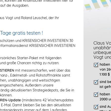
in, können Sie Krisensicher Investieren hier für
 auf die Ausgaben.
us Vogt und Roland Leuschel, der Ihr
ge gratis testen !
g schützen und KRISENSICHER INVESTIEREN 30
Claus Vo
eninformationsdienst KRISENSICHER INVESTIEREN
unabhäng
unbeque
Vogt un
rsönliches Starter-Paket mit folgenden
und große Chancen richtig zu nutzen:
haben 
von 26
ESTIEREN
mit messerscharfen, weit über das
1.100 $
anz-, Edelmetall- und Rohstoffmärkte samt
ischen, unabhängigen und weitsichtigen
sind b
rsengeschehens. Außerdem unsere
ist gef
dig aktualisierten Strategiedepots, die Sie in
haben 
 können.
2000 u
EREN-Update
(mindestens 42 Wochenupdates
 E-Mail. Damit bleiben Sie bei den aktuellsten
sind Au
Strategiedepots immer auf dem Laufenden.