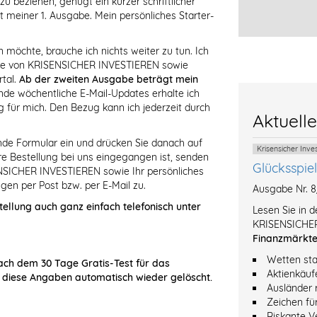
 beziehen, genügt ein kurzer schriftlicher
t meiner 1. Ausgabe. Mein persönliches Starter-
öchte, brauche ich nichts weiter zu tun. Ich
abe von KRISENSICHER INVESTIEREN sowie
tal.
Ab der zweiten Ausgabe beträgt mein
de wöchentliche E-Mail-Updates erhalte ich
 für mich. Den Bezug kann ich jederzeit durch
Aktuell
ende Formular ein und drücken Sie danach auf
Krisensicher Inv
Ihre Bestellung bei uns eingegangen ist, senden
Glücksspie
NSICHER INVESTIEREN sowie Ihr persönliches
gen per Post bzw. per E-Mail zu.
Ausgabe Nr. 
tellung auch ganz einfach telefonisch unter
Lesen Sie in 
KRISENSICHER
Finanzmärkt
Wetten sta
ach dem 30 Tage Gratis-Test für das
Aktienkäuf
 diese Angaben automatisch wieder gelöscht.
Ausländer 
Zeichen fü
Riskante V