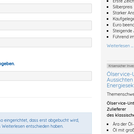
Erste Zeic
Silberpreis
Starker An
Kaufgeleg
Euro beend
Steigende 
Führend im
Weiterlesen …
abgeben.
Krisensicher In
Ölservice-
Aussichten 
Energiesek
Themenschwer
Ölservice-Unt
Zulieferer
des klassisch
o eingerichtet, dass erst abgebucht wird,
Ära der Öl
s Weiterlesen entschieden haben.
Öl mit gro