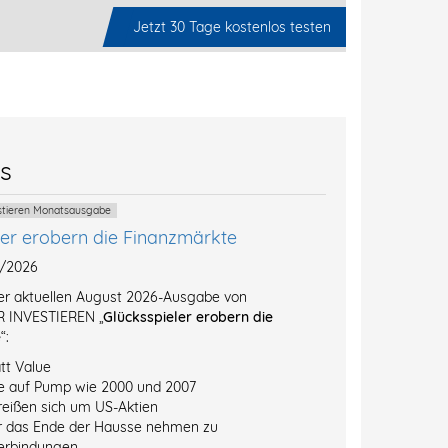
Jetzt 30 Tage kostenlos testen
es
estieren Monatsausgabe
ler erobern die Finanzmärkte
8/2026
der aktuellen August 2026-Ausgabe von
 INVESTIEREN „
Glücksspieler erobern die
e
“:
tt Value
e auf Pump wie 2000 und 2007
reißen sich um US-Aktien
r das Ende der Hausse nehmen zu
erbindungen