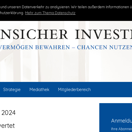
kritisch
unabhängig
erfolgreich
und unseren Datenverkehr zu analysieren. Wir teilen außerdem Informationen ü
hutzerklärung.
Mehr zum Thema Datenschutz
Strategie
Mediathek
Mitgliederbereich
 2024
Anmeldun
ertet
Ihre Abonnem