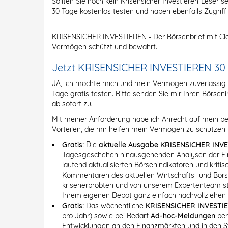
Sollten Sie noch kein Krisensicher Investieren-Leser se
30 Tage kostenlos testen und haben ebenfalls Zugriff
KRISENSICHER INVESTIEREN - Der Börsenbrief mit Cla
Vermögen schützt und bewahrt.
Jetzt KRISENSICHER INVESTIEREN 30 Ta
JA, ich möchte mich und mein Vermögen zuverlässi
Tage gratis testen. Bitte senden Sie mir Ihren Börs
ab sofort zu.
Mit meiner Anforderung habe ich Anrecht auf mein pe
Vorteilen, die mir helfen mein Vermögen zu schützen 
Gratis:
Die
aktuelle Ausgabe KRISENSICHER INV
Tagesgeschehen hinausgehenden Analysen der Fin
laufend aktualisierten Börsenindikatoren und krit
Kommentaren des aktuellen Wirtschafts- und Bö
krisenerprobten und von unserem Expertenteam stän
Ihrem eigenen Depot ganz einfach nachvollziehen
Gratis:
Das wöchentliche
KRISENSICHER INVESTI
pro Jahr) sowie bei Bedarf
Ad-hoc-Meldungen
per
Entwicklungen an den Finanzmärkten und in den 