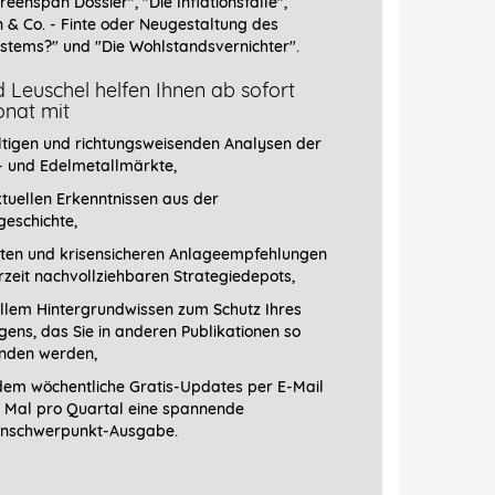
reenspan Dossier", "
Die Inflationsfalle",
n & Co. - Finte oder Neugestaltung des
stems?" und "Die Wohlstandsvernichter".
 Leuschel helfen Ihnen ab sofort
nat mit
ltigen und richtungsweisenden Analysen der
- und Edelmetallmärkte,
tuellen Erkenntnissen aus der
geschichte,
ten und krisensicheren Anlageempfehlungen
erzeit nachvollziehbaren Strategiedepots,
llem Hintergrundwissen zum Schutz Ihres
ens, das Sie in anderen Publikationen so
finden werden,
em wöchentliche Gratis-Updates per E-Mail
1 Mal pro Quartal eine spannende
schwerpunkt-­Ausgabe.