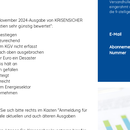
Versandhülle 
eingerahmt w
die 9-stelli
en November 2024-Ausgabe von KRISENSICHER
ien sehr günstig bewertet“:
E-Mail
gestiegen
zureichend
m KGV nicht erfasst
Abonneme
ach oben ausgebrochen
Nummer
r Euro ein Desaster
is hält an
h gefallen
teigt
reicht
m Energiesektor
ternehmen
Sie sich bitte rechts im Kasten "Anmeldung für
alle aktuellen und auch älteren Ausgaben