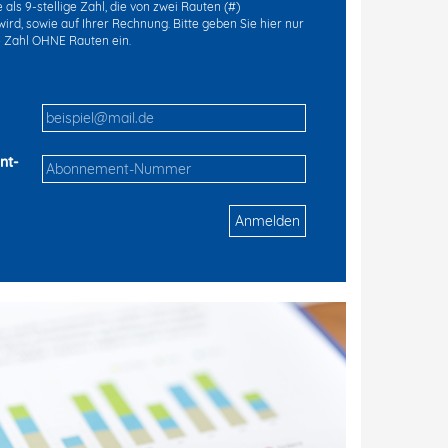
als 9-stellige Zahl, die von zwei Rauten (#)
ird, sowie auf Ihrer Rechnung. Bitte geben Sie hier nur
ge Zahl OHNE Rauten ein.
nt-
Anmelden