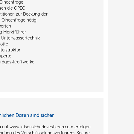
Ölnachfrage
sen die OPEC
titionen zur Deckung der
 Ölnachfrage nötig
perten
g Marktführer
r Unterwassertechnik
otte
talstruktur
xperte
Erdgas-Kraftwerke
nlichen Daten sind sicher
 auf www.krisensicherinvestieren.com erfolgen
ndung des Verschlüsselungsverfahrens Secure