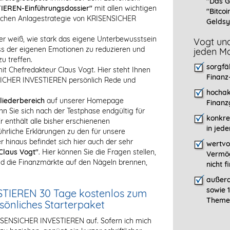
"Das G
IEREN-Einführungsdossier"
mit allen wichtigen
"Bitcoi
eichen Anlagestrategie von KRISENSICHER
Geldsy
er weiß, wie stark das eigene Unterbewusstsein
Vogt und
luss der eigenen Emotionen zu reduzieren und
jeden Mo
u treffen.
sorgfä
it Chefredakteur Claus Vogt. Hier steht Ihnen
Finanz
NSICHER INVESTIEREN persönlich Rede und
hochak
liederbereich
auf unserer Homepage
Finanz
nn Sie sich nach der Testphase endgültig für
konkre
enthält alle bisher erschienenen
in jed
liche Erklärungen zu den für unsere
 hinaus befindet sich hier auch der sehr
wertvo
Claus Vogt"
. Hier können Sie die Fragen stellen,
Vermög
 die Finanzmärkte auf den Nägeln brennen,
nicht 
außerd
sowie 
STIEREN 30 Tage kostenlos zum
Themen
rsönliches Starterpaket
RISENSICHER INVESTIEREN auf. Sofern ich mich