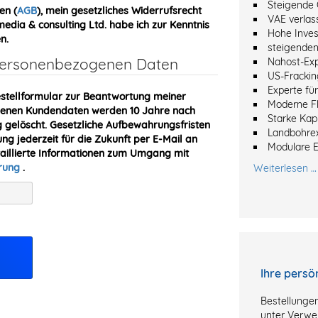
Steigende 
en (
AGB
), mein gesetzliches Widerrufsrecht
VAE verlas
dia & consulting Ltd. habe ich zur Kenntnis
Hohe Inves
n.
steigenden
 personenbezogenen Daten
Nahost-Ex
US-Frackin
Experte fü
stellformular zur Beantwortung meiner
Moderne Fl
obenen Kundendaten werden 10 Jahre nach
Starke Kapi
gelöscht. Gesetzliche Aufbewahrungsfristen
Landbohre
ung jederzeit für die Zukunft per E-Mail an
Modulare 
taillierte Informationen zum Umgang mit
ärung
.
Weiterlesen …
Ihre persö
Bestellungen
unter Verwe