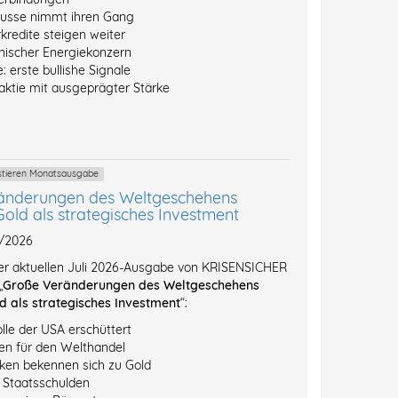
ausse nimmt ihren Gang
kredite steigen weiter
inischer Energiekonzern
: erste bullishe Signale
ktie mit ausgeprägter Stärke
estieren Monatsausgabe
änderungen des Weltgeschehens
Gold als strategisches Investment
7/2026
der aktuellen Juli 2026-Ausgabe von KRISENSICHER
„
Große Veränderungen des Weltgeschehens
d als strategisches Investment
“:
lle der USA erschüttert
n für den Welthandel
ken bekennen sich zu Gold
l Staatsschulden