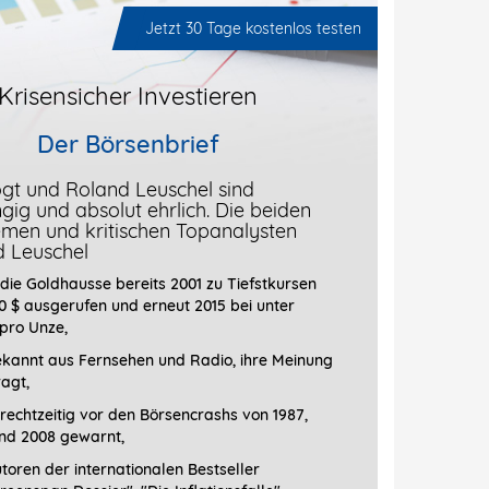
Jetzt 30 Tage kostenlos testen
Krisensicher Investieren
Der Börsenbrief
gt und Roland Leuschel sind
ig und absolut ehrlich. Die beiden
men und kritischen Topanalysten
d Leuschel
die Goldhausse bereits 2001 zu Tiefstkursen
0 $ ausgerufen und erneut 2015 bei unter
 pro Unze,
ekannt aus Fernsehen und Radio, ihre Meinung
ragt
,
rechtzeitig vor den Börsencrashs von 1987,
nd 2008 gewarnt,
toren der internationalen Bestseller