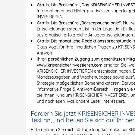
Gratis:
Die
Broschüre „Das KRISENSICHER INVEST
Informationen und Hintergrundwissen zur erfolgr
INVESTIEREN.
Gratis:
Die
Broschüre „Börsenpsychologie"
: Nur w
Entscheidungen steuert, ist in der Lage, den Einf
systematisch erfolgreiche Anlageentscheidungen z
Gratis:
Die
monatliche Redaktionssprechstunde
m
Claus Vogt für Ihre inhaltlichen Fragen zu KRISE
Antwort.
Ihren
persönlichen Zugang zum geschützten Mitg
www.krisensicherinvestieren.com
erhalten Sie, we
KRISENSICHER INVESTIEREN entschieden haben. Er 
Monatsausgaben und Wochenupdates sowie ausführ
Strategie maßgeblichen Börsenindikatoren. Darüber
informative Frage & Antwort-Bereich
"Fragen Sie 
die Ihnen rund um KRISENSICHER INVESTIEREN und
und nachlesen, was andere Leser interessiert.
Fordern Sie jetzt KRISENSICHER INVE
Test an, und freuen Sie sich auf Ihr pe
Bitte nehmen Sie mich 30 Tage lang kostenlos bei K