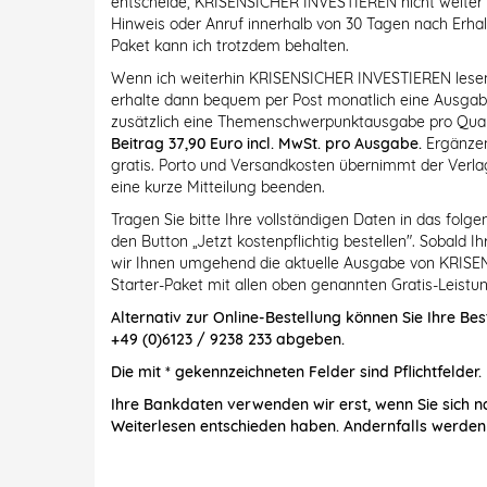
entscheide, KRISENSICHER INVESTIEREN nicht weiter zu
Hinweis oder Anruf innerhalb von 30 Tagen nach Erhal
Paket kann ich trotzdem behalten.
Wenn ich weiterhin KRISENSICHER INVESTIEREN lesen m
erhalte dann bequem per Post monatlich eine Ausg
zusätzlich eine Themenschwerpunktausgabe pro Quar
Beitrag 37,90 Euro incl. MwSt. pro Ausgabe.
Ergänzen
gratis. Porto und Versandkosten übernimmt der Verlag
eine kurze Mitteilung beenden.
Tragen Sie bitte Ihre vollständigen Daten in das folg
den Button „Jetzt kostenpflichtig bestellen". Sobald 
wir Ihnen umgehend die aktuelle Ausgabe von KRISE
Starter-Paket mit allen oben genannten Gratis-Leistun
Alternativ zur Online-Bestellung können Sie Ihre Bes
+49 (0)6123 / 9238 233 abgeben.
Die mit * gekennzeichneten Felder sind Pflichtfelder.
Ihre Bankdaten verwenden wir erst, wenn Sie sich n
Weiterlesen entschieden haben. Andernfalls werden