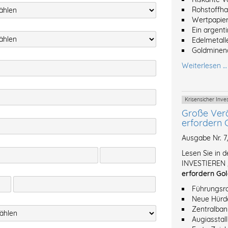
Rohstoffh
Wertpapier
Ein argent
Edelmetalle
Goldminena
Weiterlesen …
Krisensicher Inv
Große Ver
erfordern 
Ausgabe Nr. 
Lesen Sie in 
INVESTIEREN 
erfordern Gol
Führungsro
Neue Hürde
Zentralban
Augiasstal