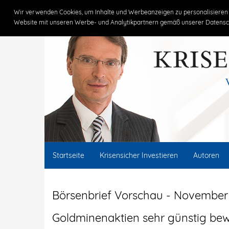
Claus Vogt
Wir verwenden Cookies, um Inhalte und Werbeanzeigen zu personalisieren 
Website mit unseren Werbe- und Analytikpartnern gemäß unserer Datensc
Startseite
Krisensicher Investieren
Autoren
Börsenbrief Vorschau - November
Goldminenaktien sehr günstig bew