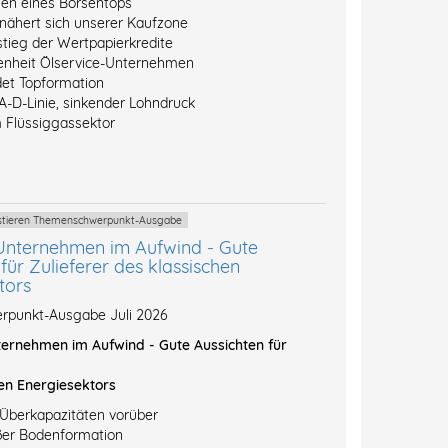
hen eines Börsentops
 nähert sich unserer Kaufzone
stieg der Wertpapierkredite
enheit Ölservice-Unternehmen
et Topformation
A-D-Linie, sinkender Lohndruck
 Flüssiggassektor
vestieren Themenschwerpunkt-Ausgabe
Unternehmen im Aufwind - Gute
für Zulieferer des klassischen
tors
punkt-Ausgabe Juli 2026
ernehmen im Aufwind - Gute Aussichten für
en Energiesektors
-Überkapazitäten vorüber
ßer Bodenformation