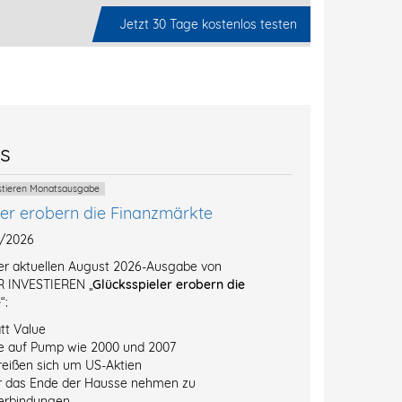
Jetzt 30 Tage kostenlos testen
es
estieren Monatsausgabe
ler erobern die Finanzmärkte
8/2026
der aktuellen August 2026-Ausgabe von
 INVESTIEREN „
Glücksspieler erobern die
e
“:
tt Value
e auf Pump wie 2000 und 2007
reißen sich um US-Aktien
r das Ende der Hausse nehmen zu
erbindungen