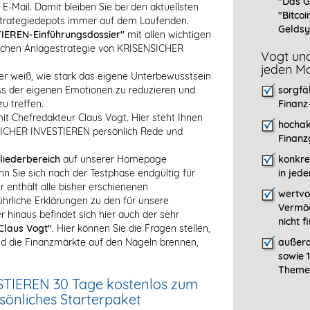
"Das G
 E-Mail. Damit bleiben Sie bei den aktuellsten
"Bitcoi
Strategiedepots immer auf dem Laufenden.
Geldsy
IEREN-Einführungsdossier"
mit allen wichtigen
eichen Anlagestrategie von KRISENSICHER
Vogt und
jeden Mo
er weiß, wie stark das eigene Unterbewusstsein
luss der eigenen Emotionen zu reduzieren und
sorgfä
u treffen.
Finanz
it Chefredakteur Claus Vogt. Hier steht Ihnen
hochak
NSICHER INVESTIEREN persönlich Rede und
Finanz
liederbereich
auf unserer Homepage
konkre
nn Sie sich nach der Testphase endgültig für
in jed
enthält alle bisher erschienenen
wertvo
liche Erklärungen zu den für unsere
Vermög
 hinaus befindet sich hier auch der sehr
nicht 
Claus Vogt"
. Hier können Sie die Fragen stellen,
 die Finanzmärkte auf den Nägeln brennen,
außerd
sowie 
Themen
STIEREN 30 Tage kostenlos zum
rsönliches Starterpaket