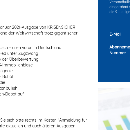
Versandhülle 
eingerahmt w
die 9-stelli
n Januar 2021-Ausgabe von KRISENSICHER
and der Weltwirtschaft trotz gigantischer
E-Mail
Abonneme
usch – allen voran in Deutschland
Nummer
 Fed unter Zugzwang
e der Überbewertung
US-Immobilienblase
signale
r Rohöl
tie
or bullish
nen-Depot auf
Sie sich bitte rechts im Kasten "Anmeldung für
alle aktuellen und auch älteren Ausgaben