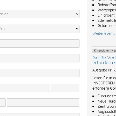
Rohstoffh
Wertpapier
Ein argent
Edelmetalle
Goldminena
Weiterlesen …
Krisensicher Inv
Große Ver
erfordern 
Ausgabe Nr. 
Lesen Sie in 
INVESTIEREN 
erfordern Gol
Führungsro
Neue Hürde
Zentralban
Augiasstal