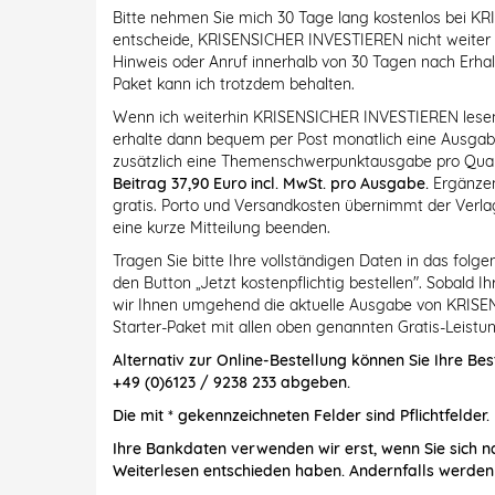
Bitte nehmen Sie mich 30 Tage lang kostenlos bei K
entscheide, KRISENSICHER INVESTIEREN nicht weiter zu
Hinweis oder Anruf innerhalb von 30 Tagen nach Erhal
Paket kann ich trotzdem behalten.
Wenn ich weiterhin KRISENSICHER INVESTIEREN lesen m
erhalte dann bequem per Post monatlich eine Ausg
zusätzlich eine Themenschwerpunktausgabe pro Quar
Beitrag 37,90 Euro incl. MwSt. pro Ausgabe.
Ergänzen
gratis. Porto und Versandkosten übernimmt der Verlag
eine kurze Mitteilung beenden.
Tragen Sie bitte Ihre vollständigen Daten in das folg
den Button „Jetzt kostenpflichtig bestellen". Sobald 
wir Ihnen umgehend die aktuelle Ausgabe von KRISE
Starter-Paket mit allen oben genannten Gratis-Leistun
Alternativ zur Online-Bestellung können Sie Ihre Bes
+49 (0)6123 / 9238 233 abgeben.
Die mit * gekennzeichneten Felder sind Pflichtfelder.
Ihre Bankdaten verwenden wir erst, wenn Sie sich n
Weiterlesen entschieden haben. Andernfalls werden