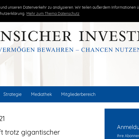
kritisch
unabhängig
erfolgreich
und unseren Datenverkehr zu analysieren. Wir teilen außerdem Informationen ü
hutzerklärung.
Mehr zum Thema Datenschutz
Strategie
Mediathek
Mitgliederbereich
21
Anmeldun
t trotz gigantischer
Ihre Abonnem