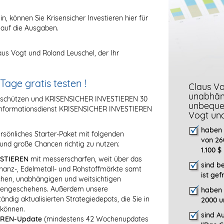
in, können Sie Krisensicher Investieren hier für
 auf die Ausgaben.
us Vogt und Roland Leuschel, der Ihr
ge gratis testen !
Claus Vo
unabhäng
g schützen und KRISENSICHER INVESTIEREN 30
unbeque
eninformationsdienst KRISENSICHER INVESTIEREN
Vogt un
haben 
rsönliches Starter-Paket mit folgenden
von 26
und große Chancen richtig zu nutzen:
1.100 $
ESTIEREN
mit messerscharfen, weit über das
sind b
anz-, Edelmetall- und Rohstoffmärkte samt
ist gef
ischen, unabhängigen und weitsichtigen
rsengeschehens. Außerdem unsere
haben 
dig aktualisierten Strategiedepots, die Sie in
2000 u
 können.
sind Au
EREN-Update
(mindestens 42 Wochenupdates