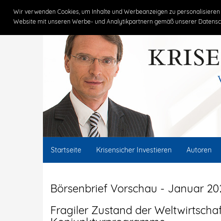
Claus Vogt
Wir verwenden Cookies, um Inhalte und Werbeanzeigen zu personalisieren 
Website mit unseren Werbe- und Analytikpartnern gemäß unserer Datensc
Startseite
Krisensicher Investieren
Autoren
Börsenbrief Vorschau - Januar 20
Fragiler Zustand der Weltwirtschaf