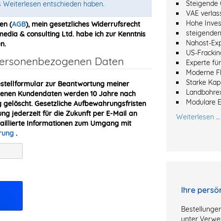
Steigende 
s Weiterlesen entschieden haben.
VAE verlas
Hohe Inves
en (
AGB
), mein gesetzliches Widerrufsrecht
steigenden
dia & consulting Ltd. habe ich zur Kenntnis
Nahost-Ex
n.
US-Frackin
 personenbezogenen Daten
Experte fü
Moderne Fl
Starke Kapi
stellformular zur Beantwortung meiner
Landbohre
obenen Kundendaten werden 10 Jahre nach
Modulare 
gelöscht. Gesetzliche Aufbewahrungsfristen
ung jederzeit für die Zukunft per E-Mail an
Weiterlesen …
taillierte Informationen zum Umgang mit
ärung
.
Ihre persö
Bestellungen
unter Verwe