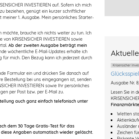
RISENSICHER INVESTIEREN auf. Sofern ich mich
 beziehen, genügt ein kurzer schriftlicher
t meiner 1. Ausgabe. Mein persönliches Starter-
öchte, brauche ich nichts weiter zu tun. Ich
abe von KRISENSICHER INVESTIEREN sowie
tal.
Ab der zweiten Ausgabe beträgt mein
Aktuell
de wöchentliche E-Mail-Updates erhalte ich
 für mich. Den Bezug kann ich jederzeit durch
Krisensicher Inv
Glücksspie
ende Formular ein und drücken Sie danach auf
Ihre Bestellung bei uns eingegangen ist, senden
Ausgabe Nr. 
NSICHER INVESTIEREN sowie Ihr persönliches
gen per Post bzw. per E-Mail zu.
Lesen Sie in 
KRISENSICHER
tellung auch ganz einfach telefonisch unter
Finanzmärkt
Wetten sta
Aktienkäuf
ach dem 30 Tage Gratis-Test für das
Ausländer 
 diese Angaben automatisch wieder gelöscht.
Zeichen fü
Riskante V