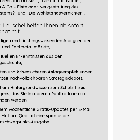
reenspan Dossier", "
Die Inflationsfalle",
n & Co. - Finte oder Neugestaltung des
stems?" und "Die Wohlstandsvernichter".
 Leuschel helfen Ihnen ab sofort
nat mit
ltigen und richtungsweisenden Analysen der
- und Edelmetallmärkte,
tuellen Erkenntnissen aus der
geschichte,
ten und krisensicheren Anlageempfehlungen
erzeit nachvollziehbaren Strategiedepots,
llem Hintergrundwissen zum Schutz Ihres
ens, das Sie in anderen Publikationen so
finden werden,
em wöchentliche Gratis-Updates per E-Mail
1 Mal pro Quartal eine spannende
schwerpunkt-­Ausgabe.