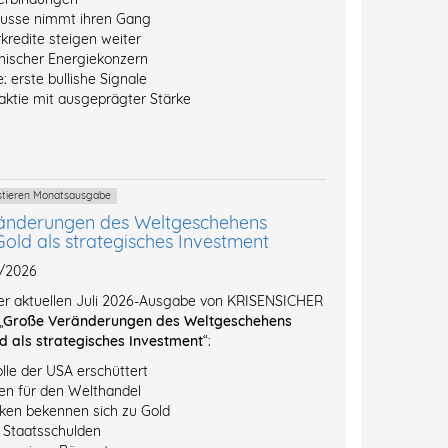
ausse nimmt ihren Gang
kredite steigen weiter
inischer Energiekonzern
: erste bullishe Signale
ktie mit ausgeprägter Stärke
estieren Monatsausgabe
änderungen des Weltgeschehens
Gold als strategisches Investment
7/2026
der aktuellen Juli 2026-Ausgabe von KRISENSICHER
„
Große Veränderungen des Weltgeschehens
d als strategisches Investment
“:
lle der USA erschüttert
n für den Welthandel
ken bekennen sich zu Gold
l Staatsschulden