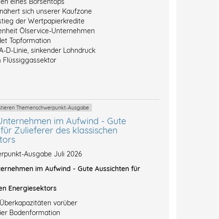
hen eines Börsentops
 nähert sich unserer Kaufzone
stieg der Wertpapierkredite
enheit Ölservice-Unternehmen
et Topformation
A-D-Linie, sinkender Lohndruck
 Flüssiggassektor
vestieren Themenschwerpunkt-Ausgabe
Unternehmen im Aufwind - Gute
für Zulieferer des klassischen
tors
punkt-Ausgabe Juli 2026
ernehmen im Aufwind - Gute Aussichten für
en Energiesektors
-Überkapazitäten vorüber
ßer Bodenformation