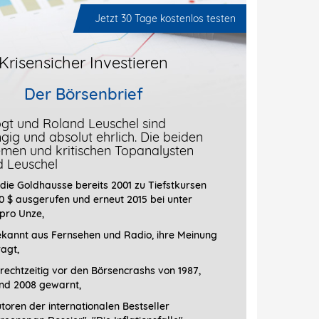
Jetzt 30 Tage kostenlos testen
Krisensicher Investieren
Der Börsenbrief
gt und Roland Leuschel sind
ig und absolut ehrlich. Die beiden
men und kritischen Topanalysten
d Leuschel
die Goldhausse bereits 2001 zu Tiefstkursen
0 $ ausgerufen und erneut 2015 bei unter
 pro Unze,
ekannt aus Fernsehen und Radio, ihre Meinung
ragt
,
rechtzeitig vor den Börsencrashs von 1987,
nd 2008 gewarnt,
toren der internationalen Bestseller