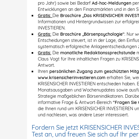
pro Jahr) sowie bei Bedarf
Ad-hoc-Meldungen
per
Entwicklungen an den Finanzmärkten und in den 
Gratis:
Die
Broschüre „Das KRISENSICHER INVEST
Informationen und Hintergrundwissen zur erfolgr
INVESTIEREN.
Gratis:
Die
Broschüre „Börsenpsychologie"
: Nur w
Entscheidungen steuert, ist in der Lage, den Einf
systematisch erfolgreiche Anlageentscheidungen z
Gratis:
Die
monatliche Redaktionssprechstunde
m
Claus Vogt für Ihre inhaltlichen Fragen zu KRISE
Antwort.
Ihren
persönlichen Zugang zum geschützten Mitg
www.krisensicherinvestieren.com
erhalten Sie, we
KRISENSICHER INVESTIEREN entschieden haben. Er 
Monatsausgaben und Wochenupdates sowie ausführ
Strategie maßgeblichen Börsenindikatoren. Darüber
informative Frage & Antwort-Bereich
"Fragen Sie 
die Ihnen rund um KRISENSICHER INVESTIEREN und
und nachlesen, was andere Leser interessiert.
Fordern Sie jetzt KRISENSICHER INVE
Test an, und freuen Sie sich auf Ihr pe