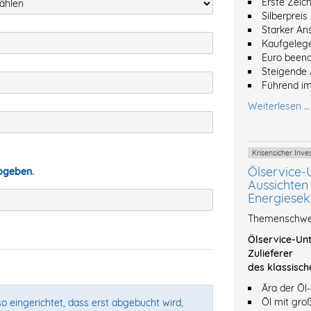
Erste Zeic
Silberpreis
Starker An
Kaufgeleg
Euro beend
Steigende 
Führend im
Weiterlesen …
Krisensicher In
Ölservice-
abgeben.
Aussichten 
Energiesek
Themenschwer
Ölservice-Unt
Zulieferer
des klassisch
Ära der Öl
Öl mit gro
o eingerichtet, dass erst abgebucht wird,