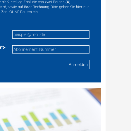
als 9-stellige Zahl, die von zwei Rauten (#)
ird, sowie auf Ihrer Rechnung. Bitte geben Sie hier nur
ge Zahl OHNE Rauten ein.
nt-
Anmelden