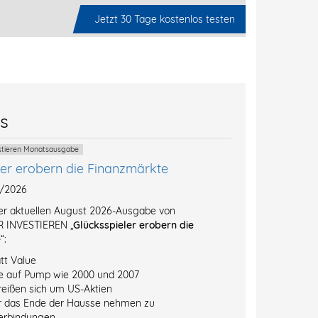
Jetzt 30 Tage kostenlos testen
es
estieren Monatsausgabe
ler erobern die Finanzmärkte
8/2026
der aktuellen August 2026-Ausgabe von
 INVESTIEREN „
Glücksspieler erobern die
e
“:
tt Value
e auf Pump wie 2000 und 2007
reißen sich um US-Aktien
r das Ende der Hausse nehmen zu
erbindungen