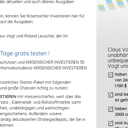
alle aktuellen und auch älteren Ausgaben
in, können Sie Krisensicher Investieren hier für
 auf die Ausgaben.
us Vogt und Roland Leuschel, der Ihr
Claus Vo
ge gratis testen !
unabhäng
unbeque
g schützen und KRISENSICHER INVESTIEREN 30
Vogt un
eninformationsdienst KRISENSICHER INVESTIEREN
haben 
von 26
rsönliches Starter-Paket mit folgenden
1.100 $
und große Chancen richtig zu nutzen:
sind b
ESTIEREN
mit messerscharfen, weit über das
ist gef
anz-, Edelmetall- und Rohstoffmärkte samt
ischen, unabhängigen und weitsichtigen
haben 
rsengeschehens. Außerdem unsere
2000 u
dig aktualisierten Strategiedepots, die Sie in
sind Au
 können.