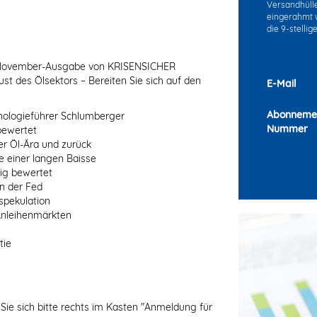
Versandhülle 
eingerahmt w
die 9-stelli
en November-Ausgabe von KRISENSICHER
t des Ölsektors – Bereiten Sie sich auf den
E-Mail
Abonneme
nologieführer Schlumberger
Nummer
ewertet
 Öl-Ära und zurück
e einer langen Baisse
ig bewertet
n der Fed
spekulation
Anleihenmärkten
tie
Sie sich bitte rechts im Kasten "Anmeldung für