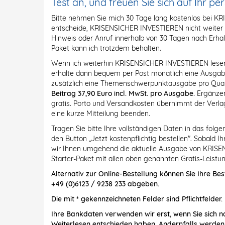
Test an, und freuen Sie sich auf Ihr pe
Bitte nehmen Sie mich 30 Tage lang kostenlos bei K
entscheide, KRISENSICHER INVESTIEREN nicht weiter zu
Hinweis oder Anruf innerhalb von 30 Tagen nach Erhal
Paket kann ich trotzdem behalten.
Wenn ich weiterhin KRISENSICHER INVESTIEREN lesen m
erhalte dann bequem per Post monatlich eine Ausg
zusätzlich eine Themenschwerpunktausgabe pro Quar
Beitrag 37,90 Euro incl. MwSt. pro Ausgabe.
Ergänzen
gratis. Porto und Versandkosten übernimmt der Verlag
eine kurze Mitteilung beenden.
Tragen Sie bitte Ihre vollständigen Daten in das folg
den Button „Jetzt kostenpflichtig bestellen". Sobald 
wir Ihnen umgehend die aktuelle Ausgabe von KRISE
Starter-Paket mit allen oben genannten Gratis-Leistun
Alternativ zur Online-Bestellung können Sie Ihre Bes
+49 (0)6123 / 9238 233 abgeben.
Die mit * gekennzeichneten Felder sind Pflichtfelder.
Ihre Bankdaten verwenden wir erst, wenn Sie sich n
Weiterlesen entschieden haben. Andernfalls werden