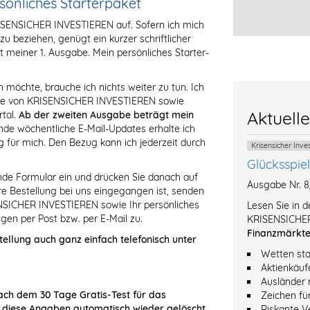
rsönliches Starterpaket
RISENSICHER INVESTIEREN auf. Sofern ich mich
 beziehen, genügt ein kurzer schriftlicher
t meiner 1. Ausgabe. Mein persönliches Starter-
öchte, brauche ich nichts weiter zu tun. Ich
abe von KRISENSICHER INVESTIEREN sowie
Aktuell
tal.
Ab der zweiten Ausgabe beträgt mein
de wöchentliche E-Mail-Updates erhalte ich
 für mich. Den Bezug kann ich jederzeit durch
Krisensicher Inv
Glücksspie
ende Formular ein und drücken Sie danach auf
Ausgabe Nr. 
Ihre Bestellung bei uns eingegangen ist, senden
NSICHER INVESTIEREN sowie Ihr persönliches
Lesen Sie in 
gen per Post bzw. per E-Mail zu.
KRISENSICHER
Finanzmärkt
tellung auch ganz einfach telefonisch unter
Wetten sta
Aktienkäuf
Ausländer 
ach dem 30 Tage Gratis-Test für das
Zeichen fü
 diese Angaben automatisch wieder gelöscht.
Riskante V