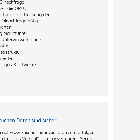
Ölnachfrage
sen die OPEC
titionen zur Deckung der
 Ölnachfrage nötig
perten
g Marktführer
r Unterwassertechnik
otte
talstruktur
xperte
Erdgas-Kraftwerke
nlichen Daten sind sicher
 auf www.krisensicherinvestieren.com erfolgen
ndung des Verschlüsselungsverfahrens Secure