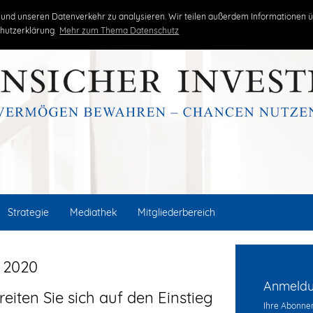
kritisch
unabhängig
erfolgreich
und unseren Datenverkehr zu analysieren. Wir teilen außerdem Informationen ü
hutzerklärung.
Mehr zum Thema Datenschutz
Strategie
Mediathek
Mitgliederbereich
 2020
Anmeldun
iten Sie sich auf den Einstieg
Ihre Abonnem