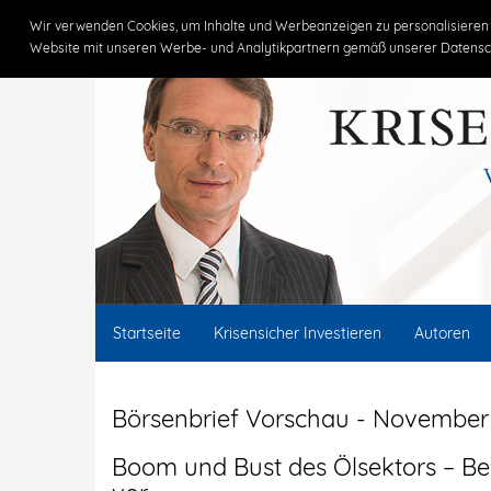
Claus Vogt
Wir verwenden Cookies, um Inhalte und Werbeanzeigen zu personalisieren 
Website mit unseren Werbe- und Analytikpartnern gemäß unserer Datensc
Startseite
Krisensicher Investieren
Autoren
Börsenbrief Vorschau - November
Boom und Bust des Ölsektors – Bere