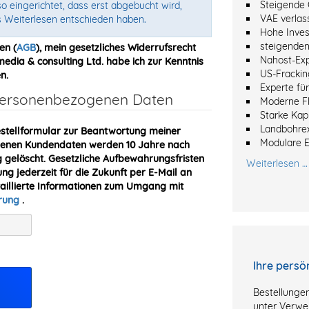
Steigende 
o eingerichtet, dass erst abgebucht wird,
VAE verlas
s Weiterlesen entschieden haben.
Hohe Inves
steigenden
en (
AGB
), mein gesetzliches Widerrufsrecht
Nahost-Ex
dia & consulting Ltd. habe ich zur Kenntnis
US-Frackin
n.
Experte fü
 personenbezogenen Daten
Moderne Fl
Starke Kapi
Landbohre
stellformular zur Beantwortung meiner
Modulare 
obenen Kundendaten werden 10 Jahre nach
gelöscht. Gesetzliche Aufbewahrungsfristen
Weiterlesen …
ung jederzeit für die Zukunft per E-Mail an
taillierte Informationen zum Umgang mit
ärung
.
Ihre persö
Bestellungen
unter Verwe