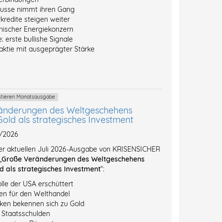
ausse nimmt ihren Gang
kredite steigen weiter
inischer Energiekonzern
: erste bullishe Signale
ktie mit ausgeprägter Stärke
estieren Monatsausgabe
änderungen des Weltgeschehens
Gold als strategisches Investment
7/2026
der aktuellen Juli 2026-Ausgabe von KRISENSICHER
„
Große Veränderungen des Weltgeschehens
d als strategisches Investment
“:
lle der USA erschüttert
n für den Welthandel
ken bekennen sich zu Gold
l Staatsschulden