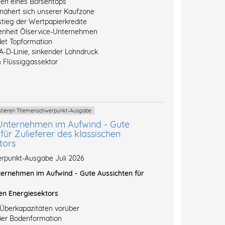
hen eines Börsentops
 nähert sich unserer Kaufzone
stieg der Wertpapierkredite
enheit Ölservice-Unternehmen
et Topformation
A-D-Linie, sinkender Lohndruck
 Flüssiggassektor
vestieren Themenschwerpunkt-Ausgabe
Unternehmen im Aufwind - Gute
für Zulieferer des klassischen
tors
punkt-Ausgabe Juli 2026
ernehmen im Aufwind - Gute Aussichten für
en Energiesektors
-Überkapazitäten vorüber
ßer Bodenformation