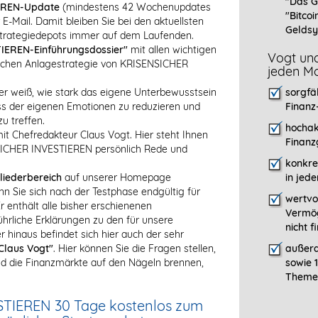
"Das G
EREN-Update
(mindestens 42 Wochenupdates
"Bitcoi
 E-Mail. Damit bleiben Sie bei den aktuellsten
Geldsy
Strategiedepots immer auf dem Laufenden.
IEREN-Einführungsdossier"
mit allen wichtigen
Vogt und
eichen Anlagestrategie von KRISENSICHER
jeden Mo
er weiß, wie stark das eigene Unterbewusstsein
sorgfä
luss der eigenen Emotionen zu reduzieren und
Finanz
u treffen.
hochak
it Chefredakteur Claus Vogt. Hier steht Ihnen
Finanz
NSICHER INVESTIEREN persönlich Rede und
konkre
liederbereich
auf unserer Homepage
in jed
nn Sie sich nach der Testphase endgültig für
wertvo
enthält alle bisher erschienenen
Vermög
liche Erklärungen zu den für unsere
nicht 
 hinaus befindet sich hier auch der sehr
Claus Vogt"
. Hier können Sie die Fragen stellen,
außerd
 die Finanzmärkte auf den Nägeln brennen,
sowie 
Themen
STIEREN 30 Tage kostenlos zum