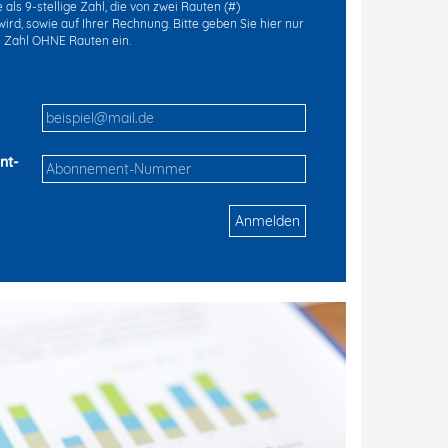
als 9-stellige Zahl, die von zwei Rauten (#)
ird, sowie auf Ihrer Rechnung. Bitte geben Sie hier nur
ge Zahl OHNE Rauten ein.
nt-
Anmelden