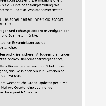
reenspan Dossier", "
Die Inflationsfalle",
n & Co. - Finte oder Neugestaltung des
stems?" und "Die Wohlstandsvernichter".
 Leuschel helfen Ihnen ab sofort
nat mit
ltigen und richtungsweisenden Analysen der
- und Edelmetallmärkte,
tuellen Erkenntnissen aus der
geschichte,
ten und krisensicheren Anlageempfehlungen
erzeit nachvollziehbaren Strategiedepots,
llem Hintergrundwissen zum Schutz Ihres
ens, das Sie in anderen Publikationen so
finden werden,
em wöchentliche Gratis-Updates per E-Mail
1 Mal pro Quartal eine spannende
schwerpunkt-­Ausgabe.