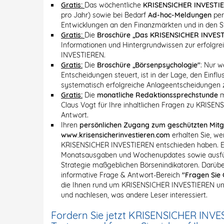
Gratis:
Das wöchentliche
KRISENSICHER INVESTI
pro Jahr) sowie bei Bedarf
Ad-hoc-Meldungen
per
Entwicklungen an den Finanzmärkten und in den 
Gratis:
Die
Broschüre „Das KRISENSICHER INVEST
Informationen und Hintergrundwissen zur erfolgr
INVESTIEREN.
Gratis:
Die
Broschüre „Börsenpsychologie"
: Nur w
Entscheidungen steuert, ist in der Lage, den Einf
systematisch erfolgreiche Anlageentscheidungen z
Gratis:
Die
monatliche Redaktionssprechstunde
m
Claus Vogt für Ihre inhaltlichen Fragen zu KRISE
Antwort.
Ihren
persönlichen Zugang zum geschützten Mitg
www.krisensicherinvestieren.com
erhalten Sie, we
KRISENSICHER INVESTIEREN entschieden haben. Er 
Monatsausgaben und Wochenupdates sowie ausführ
Strategie maßgeblichen Börsenindikatoren. Darüber
informative Frage & Antwort-Bereich
"Fragen Sie 
die Ihnen rund um KRISENSICHER INVESTIEREN und
und nachlesen, was andere Leser interessiert.
Fordern Sie jetzt KRISENSICHER INVE