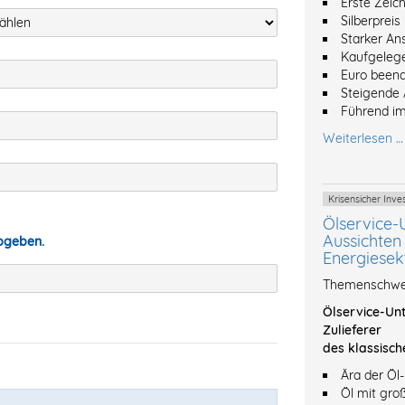
Erste Zeic
Silberpreis
Starker An
Kaufgeleg
Euro beend
Steigende 
Führend im
Weiterlesen …
Krisensicher In
Ölservice-
Aussichten 
abgeben.
Energiesek
Themenschwer
Ölservice-Unt
Zulieferer
des klassisch
Ära der Öl
Öl mit gro