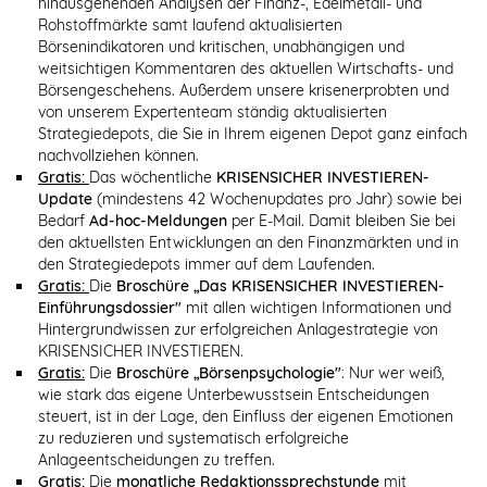
hinausgehenden Analysen der Finanz-, Edelmetall- und
Rohstoffmärkte samt laufend aktualisierten
Börsenindikatoren und kritischen, unabhängigen und
weitsichtigen Kommentaren des aktuellen Wirtschafts- und
Börsengeschehens. Außerdem unsere krisenerprobten und
von unserem Expertenteam ständig aktualisierten
Strategiedepots, die Sie in Ihrem eigenen Depot ganz einfach
nachvollziehen können.
Gratis:
Das wöchentliche
KRISENSICHER INVESTIEREN-
Update
(mindestens 42 Wochenupdates pro Jahr) sowie bei
Bedarf
Ad-hoc-Meldungen
per E-Mail. Damit bleiben Sie bei
den aktuellsten Entwicklungen an den Finanzmärkten und in
den Strategiedepots immer auf dem Laufenden.
Gratis:
Die
Broschüre „Das KRISENSICHER INVESTIEREN-
Einführungsdossier"
mit allen wichtigen Informationen und
Hintergrundwissen zur erfolgreichen Anlagestrategie von
KRISENSICHER INVESTIEREN.
Gratis:
Die
Broschüre „Börsenpsychologie"
: Nur wer weiß,
wie stark das eigene Unterbewusstsein Entscheidungen
steuert, ist in der Lage, den Einfluss der eigenen Emotionen
zu reduzieren und systematisch erfolgreiche
Anlageentscheidungen zu treffen.
Gratis:
Die
monatliche Redaktionssprechstunde
mit