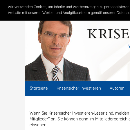
Claus Vogt
Wir verwenden Cookies, um Inhalte und Werbeanzeigen zu personalisieren 
Website mit unseren Werbe- und Analytikpartnern gemäß unserer Datensc
Startseite
Krisensicher Investieren
Autoren
Wenn Sie Krisensicher Investieren-Leser sind, melden 
Mitglieder" an. Sie können dann im Mitgliederbereich 
einsehen.