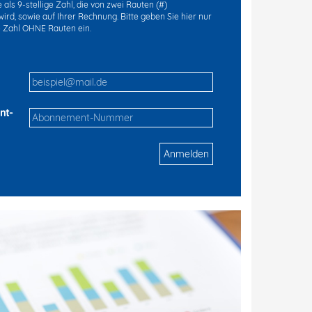
als 9-stellige Zahl, die von zwei Rauten (#)
ird, sowie auf Ihrer Rechnung. Bitte geben Sie hier nur
ge Zahl OHNE Rauten ein.
nt-
Anmelden