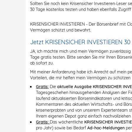
Sollten Sie noch kein Krisensicher Investieren-Leser se
30 Tage kostenlos testen und haben ebenfalls Zugriff
KRISENSICHER INVESTIEREN - Der Börsenbrief mit Cla
Vermögen schützt und bewahrt.
Jetzt KRISENSICHER INVESTIEREN 30 Ta
JA, ich möchte mich und mein Vermögen zuverlässi
Tage gratis testen. Bitte senden Sie mir Ihren Börs
ab sofort zu.
Mit meiner Anforderung habe ich Anrecht auf mein pe
Vorteilen, die mir helfen mein Vermögen zu schützen 
Gratis:
Die
aktuelle Ausgabe KRISENSICHER INV
Tagesgeschehen hinausgehenden Analysen der Fin
laufend aktualisierten Börsenindikatoren und krit
Kommentaren des aktuellen Wirtschafts- und Bö
krisenerprobten und von unserem Expertenteam stän
Ihrem eigenen Depot ganz einfach nachvollziehen
Gratis:
Das wöchentliche
KRISENSICHER INVESTI
pro Jahr) sowie bei Bedarf
Ad-hoc-Meldungen
per