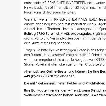
entscheide, KRISENSICHER INVESTIEREN nicht weiter zu
Hinweis oder Anruf innerhalb von 30 Tagen nach Erhal
Paket kann ich trotzdem behalten.
Wenn ich weiterhin KRISENSICHER INVESTIEREN lesen m
erhalte dann bequem per Post monatlich eine Ausg
zusätzlich eine Themenschwerpunktausgabe pro Quar
Beitrag 37,90 Euro incl. MwSt. pro Ausgabe.
Ergänzen
gratis. Porto und Versandkosten übernimmt der Verlag
eine kurze Mitteilung beenden.
Tragen Sie bitte Ihre vollständigen Daten in das folg
den Button „Jetzt kostenpflichtig bestellen". Sobald 
wir Ihnen umgehend die aktuelle Ausgabe von KRISE
Starter-Paket mit allen oben genannten Gratis-Leistun
Alternativ zur Online-Bestellung können Sie Ihre Bes
+49 (0)6123 / 9238 233 abgeben.
Die mit * gekennzeichneten Felder sind Pflichtfelder.
Ihre Bankdaten verwenden wir erst, wenn Sie sich n
Weiterlesen entschieden haben. Andernfalls werden