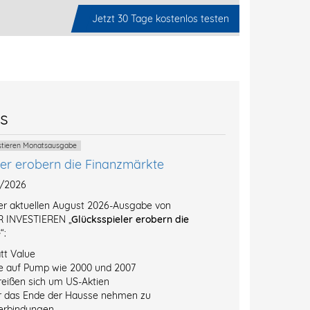
Jetzt 30 Tage kostenlos testen
es
estieren Monatsausgabe
ler erobern die Finanzmärkte
8/2026
der aktuellen August 2026-Ausgabe von
 INVESTIEREN „
Glücksspieler erobern die
e
“:
tt Value
e auf Pump wie 2000 und 2007
reißen sich um US-Aktien
r das Ende der Hausse nehmen zu
erbindungen