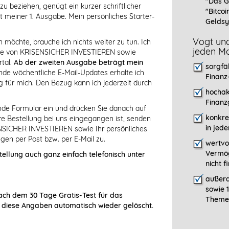
"Das G
 beziehen, genügt ein kurzer schriftlicher
"Bitcoi
t meiner 1. Ausgabe. Mein persönliches Starter-
Geldsy
Vogt und
öchte, brauche ich nichts weiter zu tun. Ich
jeden Mo
abe von KRISENSICHER INVESTIEREN sowie
tal.
Ab der zweiten Ausgabe beträgt mein
sorgfä
de wöchentliche E-Mail-Updates erhalte ich
Finanz
 für mich. Den Bezug kann ich jederzeit durch
hochak
Finanz
ende Formular ein und drücken Sie danach auf
konkre
Ihre Bestellung bei uns eingegangen ist, senden
in jed
NSICHER INVESTIEREN sowie Ihr persönliches
gen per Post bzw. per E-Mail zu.
wertvo
Vermög
tellung auch ganz einfach telefonisch unter
nicht 
außerd
sowie 
ach dem 30 Tage Gratis-Test für das
Themen
 diese Angaben automatisch wieder gelöscht.