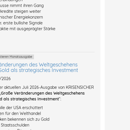
ausse nimmt ihren Gang
kredite steigen weiter
inischer Energiekonzern
: erste bullishe Signale
ktie mit ausgeprägter Stärke
estieren Monatsausgabe
änderungen des Weltgeschehens
Gold als strategisches Investment
7/2026
der aktuellen Juli 2026-Ausgabe von KRISENSICHER
„
Große Veränderungen des Weltgeschehens
d als strategisches Investment
“:
lle der USA erschüttert
n für den Welthandel
ken bekennen sich zu Gold
l Staatsschulden