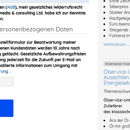
Erste Zeic
Silberpreis
en (
AGB
), mein gesetzliches Widerrufsrecht
Starker An
dia & consulting Ltd. habe ich zur Kenntnis
Kaufgeleg
n.
Euro beend
 personenbezogenen Daten
Steigende 
Führend im
stellformular zur Beantwortung meiner
Weiterlesen …
obenen Kundendaten werden 10 Jahre nach
gelöscht. Gesetzliche Aufbewahrungsfristen
ung jederzeit für die Zukunft per E-Mail an
Krisensicher In
taillierte Informationen zum Umgang mit
Ölservice-
ärung
.
Aussichten 
Energiesek
Themenschwer
Ölservice-Unt
Zulieferer
des klassisch
Ära der Öl
Öl mit gro