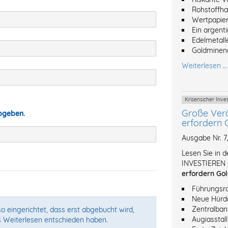
Rohstoffh
Wertpapier
Ein argent
Edelmetalle
Goldminena
Weiterlesen …
Krisensicher Inv
Große Ver
abgeben.
erfordern 
Ausgabe Nr. 
Lesen Sie in 
INVESTIEREN 
erfordern Gol
Führungsro
Neue Hürde
Zentralban
o eingerichtet, dass erst abgebucht wird,
Augiasstal
s Weiterlesen entschieden haben.