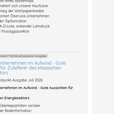
hen eines Börsentops
 nähert sich unserer Kaufzone
stieg der Wertpapierkredite
enheit Ölservice-Unternehmen
et Topformation
A-D-Linie, sinkender Lohndruck
 Flüssiggassektor
vestieren Themenschwerpunkt-Ausgabe
Unternehmen im Aufwind - Gute
für Zulieferer des klassischen
tors
punkt-Ausgabe Juli 2026
ernehmen im Aufwind - Gute Aussichten für
en Energiesektors
-Überkapazitäten vorüber
ßer Bodenformation