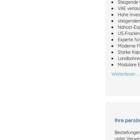
Steigende 
VAE verlas
Hohe Inves
steigenden
Nahost-Ex
US-Frackin
Experte fü
Moderne Fl
Starke Kapi
Landbohre
Modulare 
Weiterlesen …
Ihre persö
Bestellungen
unter Verwe