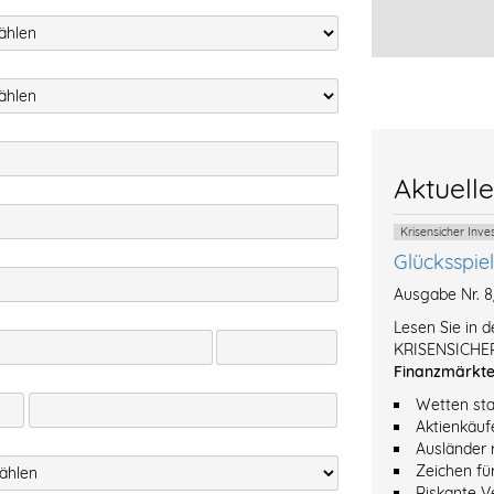
Aktuell
Krisensicher Inv
Glücksspie
Ausgabe Nr. 
Lesen Sie in 
KRISENSICHER
Finanzmärkt
Wetten sta
Aktienkäuf
Ausländer 
Zeichen fü
Riskante V