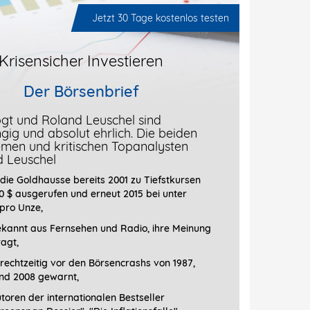
Jetzt 30 Tage kostenlos testen
Krisensicher Investieren
Der Börsenbrief
gt und Roland Leuschel sind
ig und absolut ehrlich. Die beiden
men und kritischen Topanalysten
d Leuschel
die Goldhausse bereits 2001 zu Tiefstkursen
0 $ ausgerufen und erneut 2015 bei unter
 pro Unze,
ekannt aus Fernsehen und Radio, ihre Meinung
ragt
,
rechtzeitig vor den Börsencrashs von 1987,
nd 2008 gewarnt,
toren der internationalen Bestseller