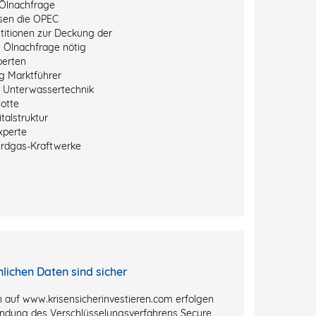
Ölnachfrage
sen die OPEC
titionen zur Deckung der
 Ölnachfrage nötig
perten
g Marktführer
r Unterwassertechnik
otte
talstruktur
xperte
Erdgas-Kraftwerke
nlichen Daten sind sicher
 auf www.krisensicherinvestieren.com erfolgen
ndung des Verschlüsselungsverfahrens Secure