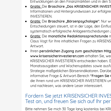
Entwicklungen an den Finanzmärkten und in den 
Gratis:
Die
Broschüre „Das KRISENSICHER INVEST
Informationen und Hintergrundwissen zur erfolgr
INVESTIEREN.
Gratis:
Die
Broschüre „Börsenpsychologie"
: Nur w
Entscheidungen steuert, ist in der Lage, den Einf
systematisch erfolgreiche Anlageentscheidungen z
Gratis:
Die
monatliche Redaktionssprechstunde
m
Claus Vogt für Ihre inhaltlichen Fragen zu KRISE
Antwort.
Ihren
persönlichen Zugang zum geschützten Mitg
www.krisensicherinvestieren.com
erhalten Sie, we
KRISENSICHER INVESTIEREN entschieden haben. Er 
Monatsausgaben und Wochenupdates sowie ausführ
Strategie maßgeblichen Börsenindikatoren. Darüber
informative Frage & Antwort-Bereich
"Fragen Sie 
die Ihnen rund um KRISENSICHER INVESTIEREN und
und nachlesen, was andere Leser interessiert.
Fordern Sie jetzt KRISENSICHER INVE
Test an, und freuen Sie sich auf Ihr pe
Bitte nehmen Sie mich 30 Tage lang kostenlos bei K