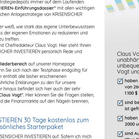
Strategiedepots immer auf dem Laufenden.
IEREN-Einführungsdossier"
mit allen wichtigen
eichen Anlagestrategie von KRISENSICHER
er weiß, wie stark das eigene Unterbewusstsein
luss der eigenen Emotionen zu reduzieren und
u treffen.
it Chefredakteur Claus Vogt. Hier steht Ihnen
NSICHER INVESTIEREN persönlich Rede und
Claus Vo
unabhäng
liederbereich
auf unserer Homepage
unbeque
nn Sie sich nach der Testphase endgültig für
Vogt un
enthält alle bisher erschienenen
haben 
liche Erklärungen zu den für unsere
von 26
 hinaus befindet sich hier auch der sehr
1.100 $
Claus Vogt"
. Hier können Sie die Fragen stellen,
 die Finanzmärkte auf den Nägeln brennen,
sind b
ist gef
haben 
STIEREN 30 Tage kostenlos zum
2000 u
rsönliches Starterpaket
sind Au
RISENSICHER INVESTIEREN auf. Sofern ich mich