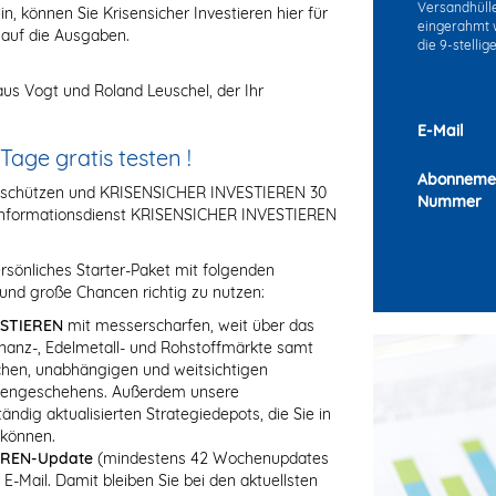
Versandhülle 
in, können Sie Krisensicher Investieren hier für
eingerahmt w
 auf die Ausgaben.
die 9-stelli
us Vogt und Roland Leuschel, der Ihr
E-Mail
ge gratis testen !
Abonneme
g schützen und KRISENSICHER INVESTIEREN 30
Nummer
eninformationsdienst KRISENSICHER INVESTIEREN
rsönliches Starter-Paket mit folgenden
und große Chancen richtig zu nutzen:
ESTIEREN
mit messerscharfen, weit über das
anz-, Edelmetall- und Rohstoffmärkte samt
ischen, unabhängigen und weitsichtigen
rsengeschehens. Außerdem unsere
dig aktualisierten Strategiedepots, die Sie in
 können.
EREN-Update
(mindestens 42 Wochenupdates
 E-Mail. Damit bleiben Sie bei den aktuellsten