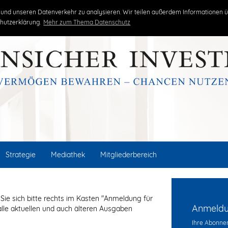
kritisch
unabhängig
erfolgreich
und unseren Datenverkehr zu analysieren. Wir teilen außerdem Informationen ü
hutzerklärung.
Mehr zum Thema Datenschutz
Strategie
Mediathek
Mitgliederbereich
Sie sich bitte rechts im Kasten "Anmeldung für
Anmeldun
alle aktuellen und auch älteren Ausgaben
Ihre Abonnem