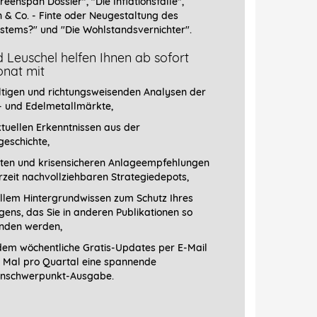
reenspan Dossier", "
Die Inflationsfalle",
n & Co. - Finte oder Neugestaltung des
stems?" und "Die Wohlstandsvernichter".
 Leuschel helfen Ihnen ab sofort
nat mit
ltigen und richtungsweisenden Analysen der
- und Edelmetallmärkte,
tuellen Erkenntnissen aus der
geschichte,
ten und krisensicheren Anlageempfehlungen
erzeit nachvollziehbaren Strategiedepots,
llem Hintergrundwissen zum Schutz Ihres
ens, das Sie in anderen Publikationen so
finden werden,
em wöchentliche Gratis-Updates per E-Mail
1 Mal pro Quartal eine spannende
schwerpunkt-­Ausgabe.